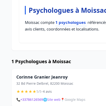
Psychologues à Moissa
Moissac compte
1 psychologues
référencés
avis clients, coordonnées et localisations.
1 Psychologues à Moissac
Corinne Granier Jeanroy
32 Bd Pierre Delbrel, 82200 Moissac
★
★
★
★
★
•
5/5
4 avis
📞
+33786126569
🌐
Site web
📍
Google Maps