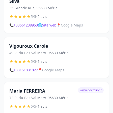
Silva
35 Grande Rue, 95630 Mériel
★
★
★
★
★
•
5/5
2 avis
📞
+33661238953
🌐
Site web
📍
Google Maps
Vigouroux Carole
49 R. du Bas Val Mary, 95630 Mériel
★
★
★
★
★
•
5/5
1 avis
📞
+33161031027
📍
Google Maps
Maria FERREIRA
www.doctolib.fr
72 R. du Bas Val Mary, 95630 Mériel
★
★
★
★
★
•
5/5
1 avis