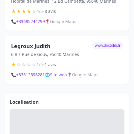
Hôpital de Marines, 12 Bd Gambetta, 95640 Marines
★
★
★
★
☆
•
4/5
8 avis
📞
+33685244799
📍
Google Maps
Legroux Judith
www.doctolib.fr
6 Bis Rue de Gouy, 95640 Marines
★
☆
☆
☆
☆
•
1/5
1 avis
📞
+33612598281
🌐
Site web
📍
Google Maps
Localisation