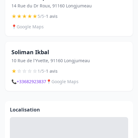
14 Rue du Dr Roux, 91160 Longjumeau
★
★
★
★
★
•
5/5
1 avis
📍
Google Maps
Soliman Ikbal
10 Rue de l'Yvette, 91160 Longjumeau
★
☆
☆
☆
☆
•
1/5
1 avis
📞
+33682923837
📍
Google Maps
Localisation