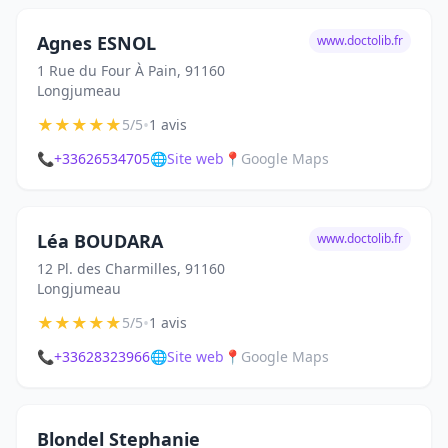
Agnes ESNOL
www.doctolib.fr
1 Rue du Four À Pain, 91160
Longjumeau
★
★
★
★
★
•
5/5
1 avis
📞
+33626534705
🌐
Site web
📍
Google Maps
Léa BOUDARA
www.doctolib.fr
12 Pl. des Charmilles, 91160
Longjumeau
★
★
★
★
★
•
5/5
1 avis
📞
+33628323966
🌐
Site web
📍
Google Maps
Blondel Stephanie