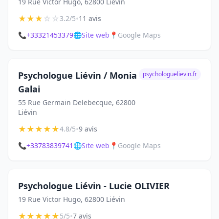
19 Rue Victor Hugo, 62800 Liévin
★
★
★
☆
☆
•
3.2/5
11 avis
📞
+33321453379
🌐
Site web
📍
Google Maps
Psychologue Liévin / Monia
psychologuelievin.fr
Galai
55 Rue Germain Delebecque, 62800
Liévin
★
★
★
★
★
•
4.8/5
9 avis
📞
+33783839741
🌐
Site web
📍
Google Maps
Psychologue Liévin - Lucie OLIVIER
19 Rue Victor Hugo, 62800 Liévin
★
★
★
★
★
•
5/5
7 avis