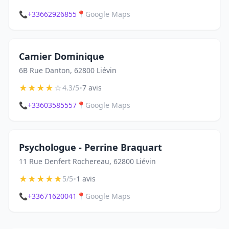
📞
+33662926855
📍
Google Maps
Camier Dominique
6B Rue Danton, 62800 Liévin
★
★
★
★
☆
•
4.3/5
7 avis
📞
+33603585557
📍
Google Maps
Psychologue - Perrine Braquart
11 Rue Denfert Rochereau, 62800 Liévin
★
★
★
★
★
•
5/5
1 avis
📞
+33671620041
📍
Google Maps