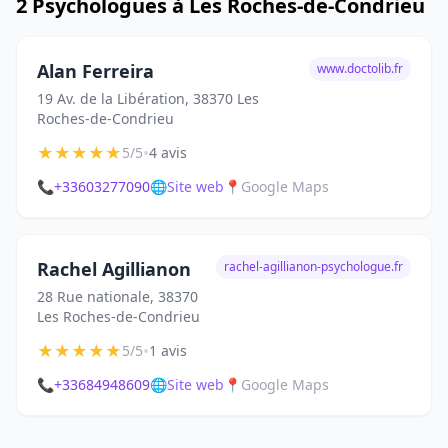
2 Psychologues à Les Roches-de-Condrieu
Alan Ferreira
www.doctolib.fr
19 Av. de la Libération, 38370 Les
Roches-de-Condrieu
★
★
★
★
★
•
5/5
4 avis
📞
+33603277090
🌐
Site web
📍
Google Maps
Rachel Agillianon
rachel-agillianon-psychologue.fr
28 Rue nationale, 38370
Les Roches-de-Condrieu
★
★
★
★
★
•
5/5
1 avis
📞
+33684948609
🌐
Site web
📍
Google Maps