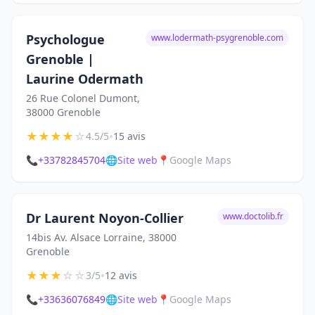
Psychologue
www.lodermath-psygrenoble.com
Grenoble |
Laurine Odermath
26 Rue Colonel Dumont,
38000 Grenoble
★
★
★
★
☆
•
4.5/5
15 avis
📞
+33782845704
🌐
Site web
📍
Google Maps
Dr Laurent Noyon-Collier
www.doctolib.fr
14bis Av. Alsace Lorraine, 38000
Grenoble
★
★
★
☆
☆
•
3/5
12 avis
📞
+33636076849
🌐
Site web
📍
Google Maps