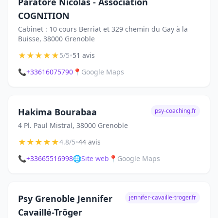
Paratore Nicolas - Association
COGNITION
Cabinet : 10 cours Berriat et 329 chemin du Gay à la
Buisse, 38000 Grenoble
★
★
★
★
★
•
5/5
51 avis
📞
+33616075790
📍
Google Maps
Hakima Bourabaa
psy-coaching.fr
4 Pl. Paul Mistral, 38000 Grenoble
★
★
★
★
★
•
4.8/5
44 avis
📞
+33665516998
🌐
Site web
📍
Google Maps
Psy Grenoble Jennifer
jennifer-cavaille-troger.fr
Cavaillé-Tröger