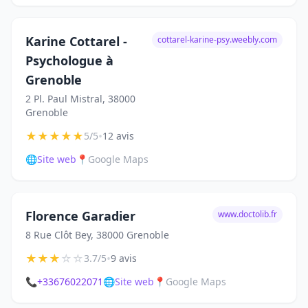
Karine Cottarel -
cottarel-karine-psy.weebly.com
Psychologue à
Grenoble
2 Pl. Paul Mistral, 38000
Grenoble
★
★
★
★
★
•
5/5
12 avis
🌐
Site web
📍
Google Maps
Florence Garadier
www.doctolib.fr
8 Rue Clôt Bey, 38000 Grenoble
★
★
★
☆
☆
•
3.7/5
9 avis
📞
+33676022071
🌐
Site web
📍
Google Maps