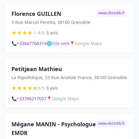
Florence GUILLEN
www.doctolib.fr
5 Rue Marcel Peretto, 38100 Grenoble
★
★
★
★
☆
•
4/5
3 avis
📞
+33667766314
🌐
Site web
📍
Google Maps
Petitjean Mathieu
La Papothèque, 23 Rue Anatole France, 38100 Grenoble
★
★
★
★
★
•
5/5
3 avis
📞
+33766217027
📍
Google Maps
Mégane MANIN - Psychologue
www.doctolib.fr
EMDR