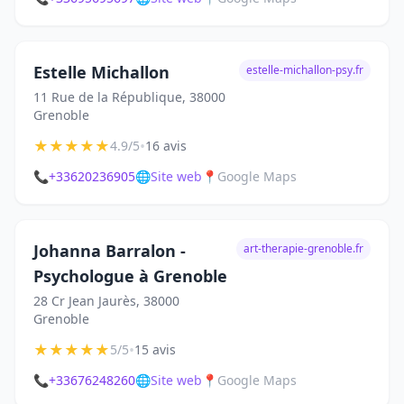
Estelle Michallon
estelle-michallon-psy.fr
11 Rue de la République, 38000
Grenoble
★
★
★
★
★
•
4.9/5
16 avis
📞
+33620236905
🌐
Site web
📍
Google Maps
Johanna Barralon -
art-therapie-grenoble.fr
Psychologue à Grenoble
28 Cr Jean Jaurès, 38000
Grenoble
★
★
★
★
★
•
5/5
15 avis
📞
+33676248260
🌐
Site web
📍
Google Maps