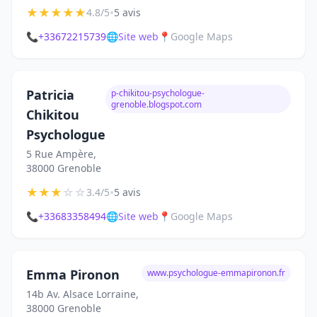
★
★
★
★
★
•
4.8/5
5 avis
📞
+33672215739
🌐
Site web
📍
Google Maps
Patricia
p-chikitou-psychologue-
grenoble.blogspot.com
Chikitou
Psychologue
5 Rue Ampère,
38000 Grenoble
★
★
★
☆
☆
•
3.4/5
5 avis
📞
+33683358494
🌐
Site web
📍
Google Maps
Emma Pironon
www.psychologue-emmapironon.fr
14b Av. Alsace Lorraine,
38000 Grenoble