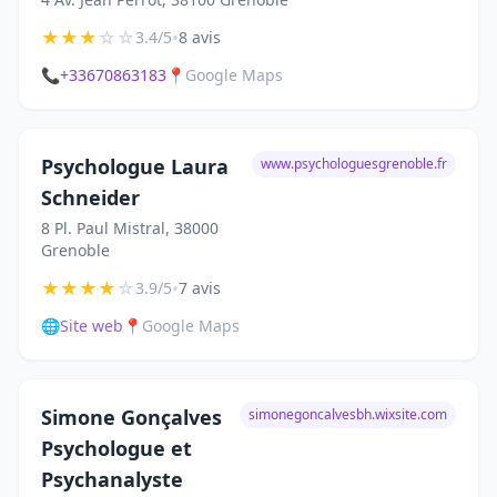
★
★
★
☆
☆
•
3.4/5
8 avis
📞
+33670863183
📍
Google Maps
Psychologue Laura
www.psychologuesgrenoble.fr
Schneider
8 Pl. Paul Mistral, 38000
Grenoble
★
★
★
★
☆
•
3.9/5
7 avis
🌐
Site web
📍
Google Maps
Simone Gonçalves
simonegoncalvesbh.wixsite.com
Psychologue et
Psychanalyste