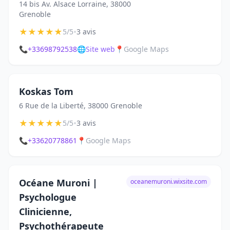
14 bis Av. Alsace Lorraine, 38000
Grenoble
★
★
★
★
★
•
5/5
3 avis
📞
+33698792538
🌐
Site web
📍
Google Maps
Koskas Tom
6 Rue de la Liberté, 38000 Grenoble
★
★
★
★
★
•
5/5
3 avis
📞
+33620778861
📍
Google Maps
Océane Muroni |
oceanemuroni.wixsite.com
Psychologue
Clinicienne,
Psychothérapeute