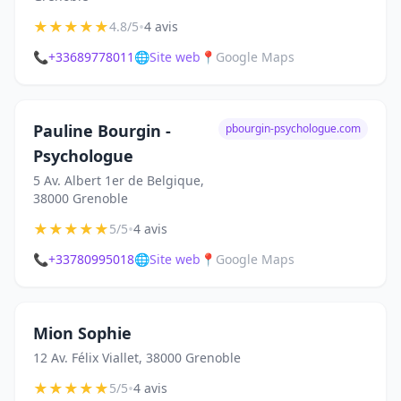
★
★
★
★
★
•
4.8/5
4 avis
📞
+33689778011
🌐
Site web
📍
Google Maps
Pauline Bourgin -
pbourgin-psychologue.com
Psychologue
5 Av. Albert 1er de Belgique,
38000 Grenoble
★
★
★
★
★
•
5/5
4 avis
📞
+33780995018
🌐
Site web
📍
Google Maps
Mion Sophie
12 Av. Félix Viallet, 38000 Grenoble
★
★
★
★
★
•
5/5
4 avis