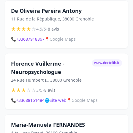
De Oliveira Pereira Antony
11 Rue de la République, 38000 Grenoble
★
★
★
★
☆
•
4.5/5
8 avis
📞
+33687918867
📍
Google Maps
Florence Vuillerme -
www.doctolib.fr
Neuropsychologue
24 Rue Humbert II, 38000 Grenoble
★
★
★
☆
☆
•
3/5
8 avis
📞
+33688151484
🌐
Site web
📍
Google Maps
Maria-Manuela FERNANDES
4 Av. Jean Perrot, 38100 Grenoble