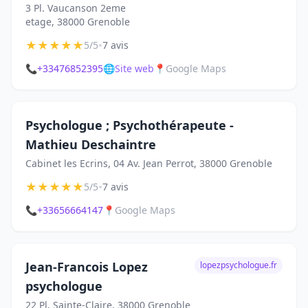
3 Pl. Vaucanson 2eme
etage, 38000 Grenoble
★
★
★
★
★
•
5/5
7 avis
📞
+33476852395
🌐
Site web
📍
Google Maps
Psychologue ; Psychothérapeute -
Mathieu Deschaintre
Cabinet les Ecrins, 04 Av. Jean Perrot, 38000 Grenoble
★
★
★
★
★
•
5/5
7 avis
📞
+33656664147
📍
Google Maps
Jean-Francois Lopez
lopezpsychologue.fr
psychologue
22 Pl. Sainte-Claire, 38000 Grenoble