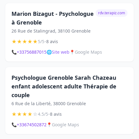
Marion Bizagut - Psychologue
rdv.terapiz.com
à Grenoble
26 Rue de Stalingrad, 38100 Grenoble
★
★
★
★
★
•
5/5
8 avis
📞
+33756887015
🌐
Site web
📍
Google Maps
Psychologue Grenoble Sarah Chazeau
enfant adolescent adulte Thérapie de
couple
6 Rue de la Liberté, 38000 Grenoble
★
★
★
★
☆
•
4.5/5
8 avis
📞
+33674502872
📍
Google Maps