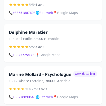
★
★
★
★
★
•
5/5
4 avis
📞
+33651807608
🌐
Site web
📍
Google Maps
Delphine Maratier
1 Pl. de l'Étoile, 38000 Grenoble
★
★
★
★
★
•
5/5
3 avis
📞
+33777254393
📍
Google Maps
Marine Mollard - Psychologue
www.doctolib.fr
18 Av. Alsace Lorraine, 38000 Grenoble
★
★
★
★
☆
•
4.7/5
3 avis
📞
+33778890643
🌐
Site web
📍
Google Maps