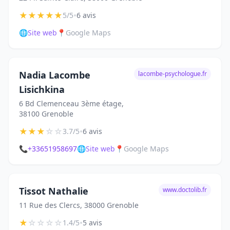
★
★
★
★
★
•
5/5
6 avis
🌐
Site web
📍
Google Maps
Nadia Lacombe
lacombe-psychologue.fr
Lisichkina
6 Bd Clemenceau 3ème étage,
38100 Grenoble
★
★
★
☆
☆
•
3.7/5
6 avis
📞
+33651958697
🌐
Site web
📍
Google Maps
Tissot Nathalie
www.doctolib.fr
11 Rue des Clercs, 38000 Grenoble
★
☆
☆
☆
☆
•
1.4/5
5 avis