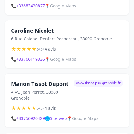
📞
+33683420827
📍
Google Maps
Caroline Nicolet
6 Rue Colonel Denfert Rochereau, 38000 Grenoble
★
★
★
★
★
•
5/5
4 avis
📞
+33766119336
📍
Google Maps
Manon Tissot Dupont
www.tissot-psy-grenoble.fr
4 Av. Jean Perrot, 38000
Grenoble
★
★
★
★
★
•
5/5
4 avis
📞
+33756920429
🌐
Site web
📍
Google Maps