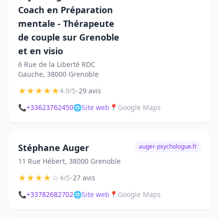
Coach en Préparation
mentale - Thérapeute
de couple sur Grenoble
et en visio
6 Rue de la Liberté RDC
Gauche, 38000 Grenoble
★
★
★
★
★
•
4.9/5
29 avis
📞
+33623762450
🌐
Site web
📍
Google Maps
Stéphane Auger
auger-psychologue.fr
11 Rue Hébert, 38000 Grenoble
★
★
★
★
☆
•
4/5
27 avis
📞
+33782682702
🌐
Site web
📍
Google Maps