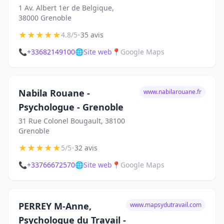
1 Av. Albert 1er de Belgique,
38000 Grenoble
★
★
★
★
★
•
4.8/5
35 avis
📞
+33682149100
🌐
Site web
📍
Google Maps
Nabila Rouane -
www.nabilarouane.fr
Psychologue - Grenoble
31 Rue Colonel Bougault, 38100
Grenoble
★
★
★
★
★
•
5/5
32 avis
📞
+33766672570
🌐
Site web
📍
Google Maps
PERREY M-Anne,
www.mapsydutravail.com
Psychologue du Travail -