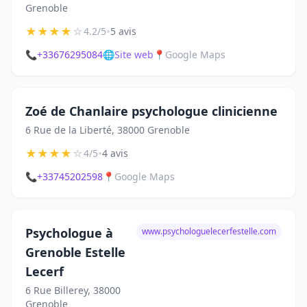
Grenoble
★
★
★
★
☆
•
4.2/5
5 avis
📞
+33676295084
🌐
Site web
📍
Google Maps
Zoé de Chanlaire psychologue clinicienne
6 Rue de la Liberté, 38000 Grenoble
★
★
★
★
☆
•
4/5
4 avis
📞
+33745202598
📍
Google Maps
Psychologue à
www.psychologuelecerfestelle.com
Grenoble Estelle
Lecerf
6 Rue Billerey, 38000
Grenoble