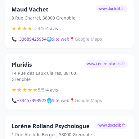
Maud Vachet
www.doctolib.fr
8 Rue Charrel, 38000 Grenoble
★
★
★
★
☆
•
4/5
4 avis
📞
+33689425954
🌐
Site web
📍
Google Maps
Pluridis
www.centre-pluridis.fr
14 Rue des Eaux Claires, 38100
Grenoble
★
★
★
★
★
•
5/5
4 avis
📞
+33457393923
🌐
Site web
📍
Google Maps
Lorène Rolland Psychologue
www.doctolib.fr
1 Rue Aristide Berges, 38000 Grenoble