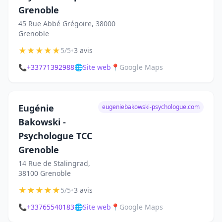
Grenoble
45 Rue Abbé Grégoire, 38000
Grenoble
★
★
★
★
★
•
5/5
3 avis
📞
+33771392988
🌐
Site web
📍
Google Maps
Eugénie
eugeniebakowski-psychologue.com
Bakowski -
Psychologue TCC
Grenoble
14 Rue de Stalingrad,
38100 Grenoble
★
★
★
★
★
•
5/5
3 avis
📞
+33765540183
🌐
Site web
📍
Google Maps