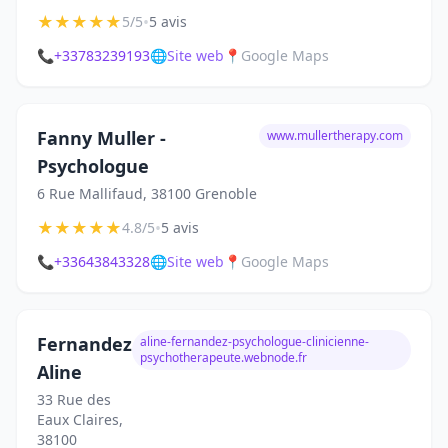
★
★
★
★
★
•
5/5
5 avis
📞
+33783239193
🌐
Site web
📍
Google Maps
Fanny Muller -
www.mullertherapy.com
Psychologue
6 Rue Mallifaud, 38100 Grenoble
★
★
★
★
★
•
4.8/5
5 avis
📞
+33643843328
🌐
Site web
📍
Google Maps
Fernandez
aline-fernandez-psychologue-clinicienne-
psychotherapeute.webnode.fr
Aline
33 Rue des
Eaux Claires,
38100