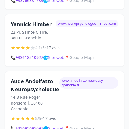
📞
+33766831733
🌐
Site web
📍
Google Maps
Yannick Himber
www.neuropsychologue-himber.com
22 Pl. Sainte-Claire,
38000 Grenoble
★
★
★
★
☆
•
4.1/5
17 avis
📞
+33618510927
🌐
Site web
📍
Google Maps
Aude Andolfatto
www.andolfatto-neuropsy-
grenoble.fr
Neuropsychologue
14 B Rue Roger
Ronserail, 38100
Grenoble
★
★
★
★
★
•
5/5
17 avis
📞
+33695695697
🌐
Site web
📍
Google Maps