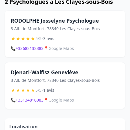
2 Psychologues à Les Clayes-sous-Bois
RODOLPHE Josselyne Psychologue
3 All. de Montfort, 78340 Les Clayes-sous-Bois
★
★
★
★
★
•
5/5
3 avis
📞
+33682132383
📍
Google Maps
Djenati-Walfisz Geneviève
3 All. de Montfort, 78340 Les Clayes-sous-Bois
★
★
★
★
★
•
5/5
1 avis
📞
+33134810083
📍
Google Maps
Localisation