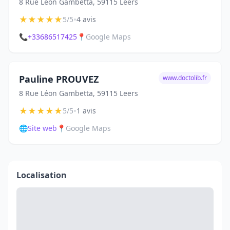
8 Rue Léon Gambetta, 59115 Leers
★
★
★
★
★
•
5/5
4 avis
📞
+33686517425
📍
Google Maps
Pauline PROUVEZ
www.doctolib.fr
8 Rue Léon Gambetta, 59115 Leers
★
★
★
★
★
•
5/5
1 avis
🌐
Site web
📍
Google Maps
Localisation