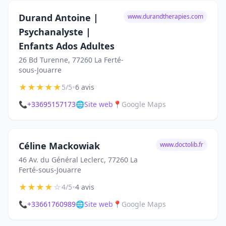
Durand Antoine |
www.durandtherapies.com
Psychanalyste |
Enfants Ados Adultes
26 Bd Turenne, 77260 La Ferté-
sous-Jouarre
★
★
★
★
★
•
5/5
6 avis
📞
+33695157173
🌐
Site web
📍
Google Maps
Céline Mackowiak
www.doctolib.fr
46 Av. du Général Leclerc, 77260 La
Ferté-sous-Jouarre
★
★
★
★
☆
•
4/5
4 avis
📞
+33661760989
🌐
Site web
📍
Google Maps