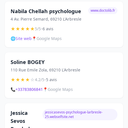
Nabila Chellah psychologue
www.doctolib.fr
4 Av. Pierre Semard, 69210 L'Arbresle
★
★
★
★
★
•
5/5
6 avis
🌐
Site web
📍
Google Maps
Soline BOGEY
110 Rue Emile Zola, 69210 L'Arbresle
★
★
★
★
☆
•
4.2/5
5 avis
📞
+33783806841
📍
Google Maps
Jessica
jessicasevos-psychologue-larbresle-
25.webselfsite.net
Sevos