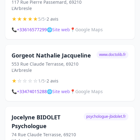
117 Rue Pierre Passemard, 69210
L'Arbresle
★
★
★
★
★
•
5/5
2 avis
📞
+33616577299
🌐
Site web
📍
Google Maps
Gorgeot Nathalie Jacqueline
www.doctolib.fr
553 Rue Claude Terrasse, 69210
L'Arbresle
★
☆
☆
☆
☆
•
1/5
2 avis
📞
+33474015288
🌐
Site web
📍
Google Maps
Jocelyne BIDOLET
psychologue-jbidolet.fr
Psychologue
74 Rue Claude Terrasse, 69210