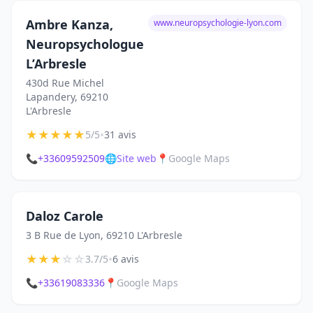
Ambre Kanza,
www.neuropsychologie-lyon.com
Neuropsychologue
L’Arbresle
430d Rue Michel
Lapandery, 69210
L'Arbresle
★
★
★
★
★
•
5/5
31 avis
📞
+33609592509
🌐
Site web
📍
Google Maps
Daloz Carole
3 B Rue de Lyon, 69210 L'Arbresle
★
★
★
☆
☆
•
3.7/5
6 avis
📞
+33619083336
📍
Google Maps