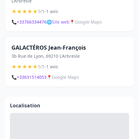
L'Arbresle
★
★
★
★
★
•
5/5
1 avis
📞
+33766334476
🌐
Site web
📍
Google Maps
GALACTÉROS Jean-François
3b Rue de Lyon, 69210 L'Arbresle
★
★
★
★
★
•
5/5
1 avis
📞
+33631514053
📍
Google Maps
Localisation