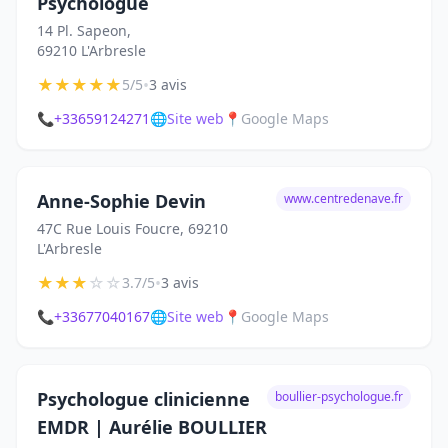
Psychologue
14 Pl. Sapeon,
69210 L'Arbresle
★
★
★
★
★
•
5/5
3 avis
📞
+33659124271
🌐
Site web
📍
Google Maps
Anne-Sophie Devin
www.centredenave.fr
47C Rue Louis Foucre, 69210
L'Arbresle
★
★
★
☆
☆
•
3.7/5
3 avis
📞
+33677040167
🌐
Site web
📍
Google Maps
Psychologue clinicienne
boullier-psychologue.fr
EMDR | Aurélie BOULLIER