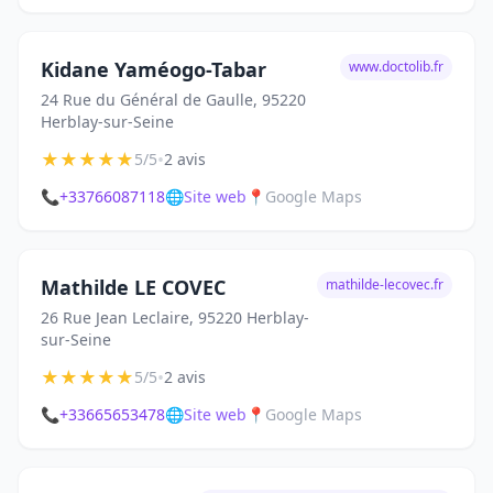
Kidane Yaméogo-Tabar
www.doctolib.fr
24 Rue du Général de Gaulle, 95220
Herblay-sur-Seine
★
★
★
★
★
•
5/5
2 avis
📞
+33766087118
🌐
Site web
📍
Google Maps
Mathilde LE COVEC
mathilde-lecovec.fr
26 Rue Jean Leclaire, 95220 Herblay-
sur-Seine
★
★
★
★
★
•
5/5
2 avis
📞
+33665653478
🌐
Site web
📍
Google Maps