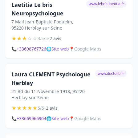
Laetitia Le bris
www.lebris-laetitia.fr
Neuropsychologue
7 Mail Jean-Baptiste Poquelin,
95220 Herblay-sur-Seine
★
★
★
☆
☆
•
3.5/5
2 avis
📞
+33698767726
🌐
Site web
📍
Google Maps
Laura CLEMENT Psychologue
www.doctolib.fr
Herblay
21 Bd du 11 Novembre 1918, 95220
Herblay-sur-Seine
★
★
★
★
★
•
5/5
2 avis
📞
+33669966904
🌐
Site web
📍
Google Maps