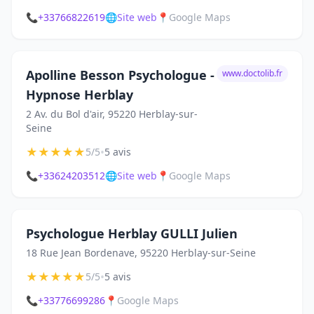
📞
+33766822619
🌐
Site web
📍
Google Maps
Apolline Besson Psychologue -
www.doctolib.fr
Hypnose Herblay
2 Av. du Bol d'air, 95220 Herblay-sur-
Seine
★
★
★
★
★
•
5/5
5 avis
📞
+33624203512
🌐
Site web
📍
Google Maps
Psychologue Herblay GULLI Julien
18 Rue Jean Bordenave, 95220 Herblay-sur-Seine
★
★
★
★
★
•
5/5
5 avis
📞
+33776699286
📍
Google Maps