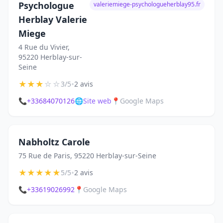
Psychologue
valeriemiege-psychologueherblay95.fr
Herblay Valerie
Miege
4 Rue du Vivier,
95220 Herblay-sur-
Seine
★
★
★
☆
☆
•
3/5
2 avis
📞
+33684070126
🌐
Site web
📍
Google Maps
Nabholtz Carole
75 Rue de Paris, 95220 Herblay-sur-Seine
★
★
★
★
★
•
5/5
2 avis
📞
+33619026992
📍
Google Maps