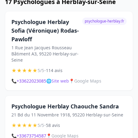
17 Psychologues à Herblay-sur-Seine
Psychologue Herblay
psychologue-herblay.fr
Sofia (Véronique) Rodas-
Pawloff
1 Rue Jean Jacques Rousseau
Bâtiment A3, 95220 Herblay-sur-
Seine
★
★
★
★
★
•
5/5
114 avis
📞
+33622023085
🌐
Site web
📍
Google Maps
Psychologue Herblay Chaouche Sandra
21 Bd du 11 Novembre 1918, 95220 Herblay-sur-Seine
★
★
★
★
★
•
5/5
58 avis
📞
+33673754587
📍
Google Maps