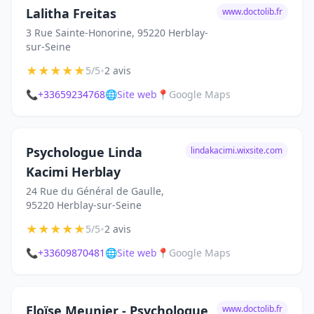
Lalitha Freitas
www.doctolib.fr
3 Rue Sainte-Honorine, 95220 Herblay-
sur-Seine
★
★
★
★
★
•
5/5
2 avis
📞
+33659234768
🌐
Site web
📍
Google Maps
Psychologue Linda
lindakacimi.wixsite.com
Kacimi Herblay
24 Rue du Général de Gaulle,
95220 Herblay-sur-Seine
★
★
★
★
★
•
5/5
2 avis
📞
+33609870481
🌐
Site web
📍
Google Maps
Eloïse Meunier - Psychologue
www.doctolib.fr