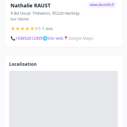
Nathalie RAUST
www.doctolib.fr
9 Bd Oscar Thévenin, 95220 Herblay-
sur-Seine
★
★
★
★
★
•
5/5
1 avis
📞
+33652012305
🌐
Site web
📍
Google Maps
Localisation