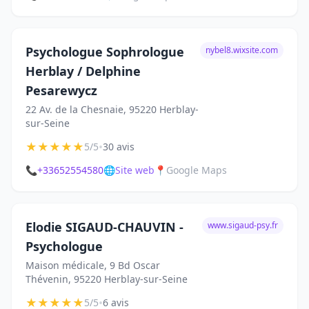
Psychologue Sophrologue
nybel8.wixsite.com
Herblay / Delphine
Pesarewycz
22 Av. de la Chesnaie, 95220 Herblay-
sur-Seine
★
★
★
★
★
•
5/5
30 avis
📞
+33652554580
🌐
Site web
📍
Google Maps
Elodie SIGAUD-CHAUVIN -
www.sigaud-psy.fr
Psychologue
Maison médicale, 9 Bd Oscar
Thévenin, 95220 Herblay-sur-Seine
★
★
★
★
★
•
5/5
6 avis