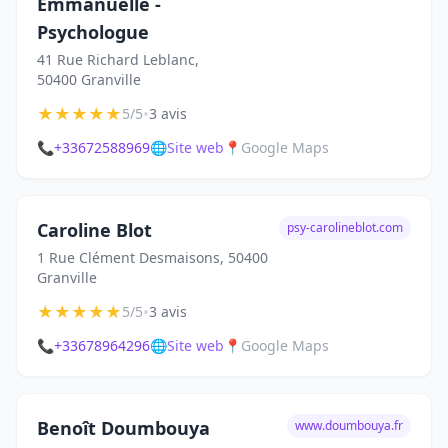
Emmanuelle -
Psychologue
41 Rue Richard Leblanc,
50400 Granville
★
★
★
★
★
•
5/5
3 avis
📞
+33672588969
🌐
Site web
📍
Google Maps
Caroline Blot
psy-carolineblot.com
1 Rue Clément Desmaisons, 50400
Granville
★
★
★
★
★
•
5/5
3 avis
📞
+33678964296
🌐
Site web
📍
Google Maps
Benoît Doumbouya
www.doumbouya.fr