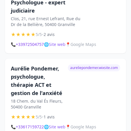
Psychologue - expert
judiciaire
Clos, 21, rue Ernest Lefrant, Rue du
Dr de la Bellière, 50400 Granville
★
★
★
★
★
•
5/5
2 avis
📞
+33972504757
🌐
Site web
📍
Google Maps
Aurélie Pondemer,
aureliepondemer.wixsite.com
psychologue,
thérapie ACT et
gestion de l'anxiété
18 Chem. du Val És Fleurs,
50400 Granville
★
★
★
★
★
•
5/5
1 avis
📞
+33617159722
🌐
Site web
📍
Google Maps