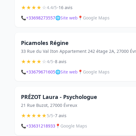
★
★
★
★
☆
•
4.4/5
16 avis
📞
+33698273557
🌐
Site web
📍
Google Maps
Picamoles Régine
33 Rue du Val Iton Appartement 242 étage 2A, 27000 Év
★
★
★
★
☆
•
4/5
8 avis
📞
+33679671605
🌐
Site web
📍
Google Maps
PRÉZOT Laura - Psychologue
21 Rue Buzot, 27000 Évreux
★
★
★
★
★
•
5/5
7 avis
📞
+33631218933
📍
Google Maps