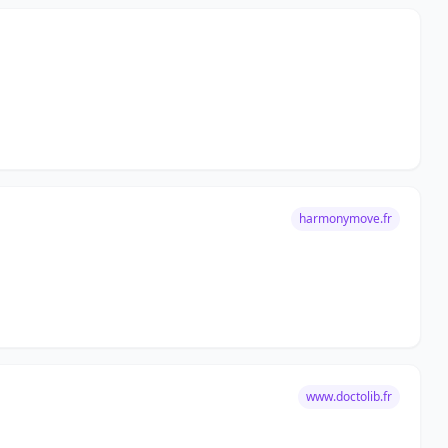
harmonymove.fr
www.doctolib.fr