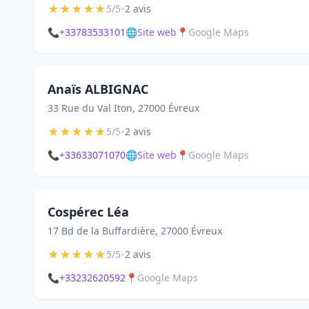
★
★
★
★
★
•
5/5
2 avis
📞
+33783533101
🌐
Site web
📍
Google Maps
Anaïs ALBIGNAC
33 Rue du Val Iton, 27000 Évreux
★
★
★
★
★
•
5/5
2 avis
📞
+33633071070
🌐
Site web
📍
Google Maps
Cospérec Léa
17 Bd de la Buffardière, 27000 Évreux
★
★
★
★
★
•
5/5
2 avis
📞
+33232620592
📍
Google Maps