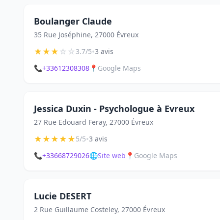
Boulanger Claude
35 Rue Joséphine, 27000 Évreux
★
★
★
☆
☆
•
3.7/5
3 avis
📞
+33612308308
📍
Google Maps
Jessica Duxin - Psychologue à Evreux
27 Rue Edouard Feray, 27000 Évreux
★
★
★
★
★
•
5/5
3 avis
📞
+33668729026
🌐
Site web
📍
Google Maps
Lucie DESERT
2 Rue Guillaume Costeley, 27000 Évreux