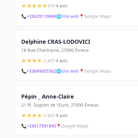
★
★
★
★
★
•
5/5
4 avis
📞
+33629110849
🌐
Site web
📍
Google Maps
Delphine CRAS-LODOVICI
18 Rue Chartraine, 27000 Évreux
★
★
★
★
☆
•
4/5
4 avis
📞
+33649005562
🌐
Site web
📍
Google Maps
Pépin _ Anne-Claire
21 Pl. Dupont de l'Eure, 27000 Évreux
★
★
★
★
☆
•
4/5
4 avis
📞
+33617591845
📍
Google Maps