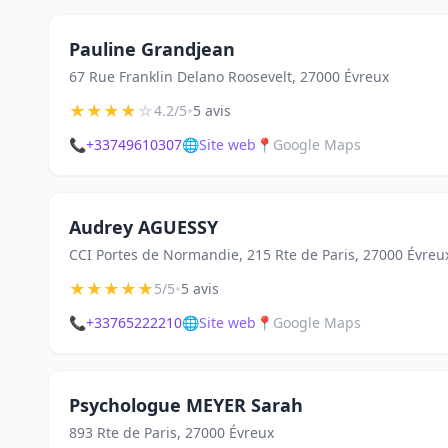
Pauline Grandjean
67 Rue Franklin Delano Roosevelt, 27000 Évreux
★
★
★
★
☆
•
4.2/5
5 avis
📞
+33749610307
🌐
Site web
📍
Google Maps
Audrey AGUESSY
CCI Portes de Normandie, 215 Rte de Paris, 27000 Évreu
★
★
★
★
★
•
5/5
5 avis
📞
+33765222210
🌐
Site web
📍
Google Maps
Psychologue MEYER Sarah
893 Rte de Paris, 27000 Évreux