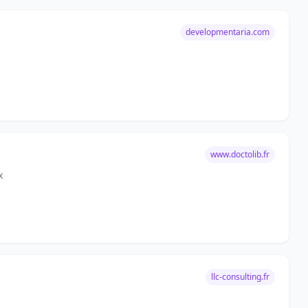
developmentaria.com
www.doctolib.fr
x
llc-consulting.fr