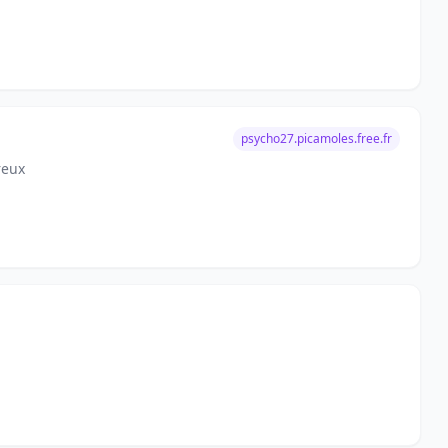
psycho27.picamoles.free.fr
reux