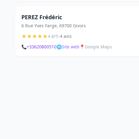
PEREZ Frédéric
6 Rue Yves Farge, 69700 Givors
★
★
★
★
★
•
4.8/5
4 avis
📞
+33620800510
🌐
Site web
📍
Google Maps