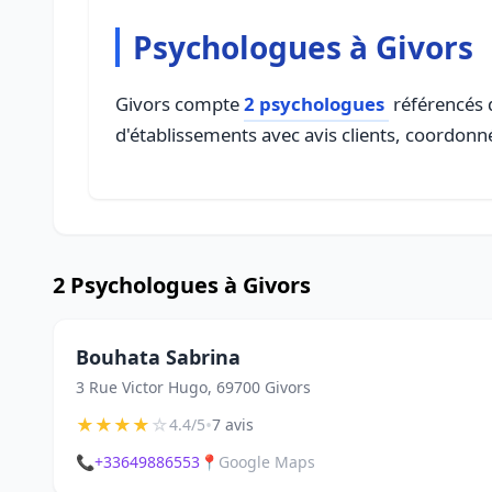
Psychologues à Givors
Givors compte
2 psychologues
référencés d
d'établissements avec avis clients, coordonné
2 Psychologues à Givors
Bouhata Sabrina
3 Rue Victor Hugo, 69700 Givors
★
★
★
★
☆
•
4.4/5
7 avis
📞
+33649886553
📍
Google Maps