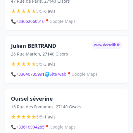
47 Rue de Paris, 27140 Gisors
★
★
★
★
★
•
5/5
6 avis
📞
+33662660516
📍
Google Maps
Julien BERTRAND
www.doctolib.fr
26 Rue Marion, 27140 Gisors
★
★
★
★
★
•
5/5
3 avis
📞
+33640735991
🌐
Site web
📍
Google Maps
Oursel séverine
16 Rue des Fontaines, 27140 Gisors
★
★
★
★
★
•
5/5
1 avis
📞
+33610904285
📍
Google Maps