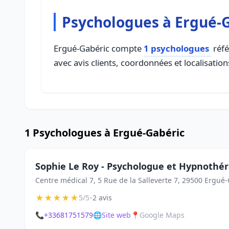
Psychologues à Ergué-
Ergué-Gabéric compte
1 psychologues
réfé
avec avis clients, coordonnées et localisation
1 Psychologues à Ergué-Gabéric
Sophie Le Roy - Psychologue et Hypnothé
Centre médical 7, 5 Rue de la Salleverte 7, 29500 Ergué
★
★
★
★
★
•
5/5
2 avis
📞
+33681751579
🌐
Site web
📍
Google Maps