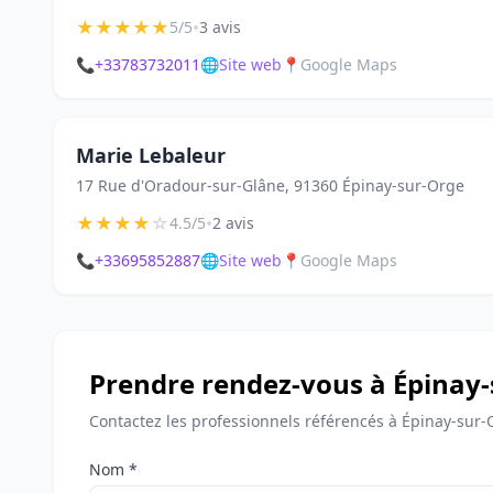
★
★
★
★
★
•
5/5
3 avis
📞
+33783732011
🌐
Site web
📍
Google Maps
Marie Lebaleur
17 Rue d'Oradour-sur-Glâne, 91360 Épinay-sur-Orge
★
★
★
★
☆
•
4.5/5
2 avis
📞
+33695852887
🌐
Site web
📍
Google Maps
Prendre rendez-vous à Épinay
Contactez les professionnels référencés à Épinay-sur-
Nom *