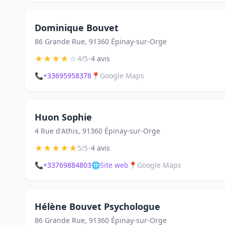
Dominique Bouvet
86 Grande Rue, 91360 Épinay-sur-Orge
★
★
★
★
☆
•
4/5
4 avis
📞
+33695958378
📍
Google Maps
Huon Sophie
4 Rue d'Athis, 91360 Épinay-sur-Orge
★
★
★
★
★
•
5/5
4 avis
📞
+33769884803
🌐
Site web
📍
Google Maps
Hélène Bouvet Psychologue
86 Grande Rue, 91360 Épinay-sur-Orge