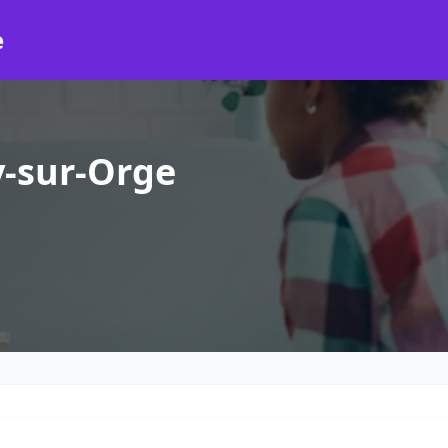
e
y-sur-Orge