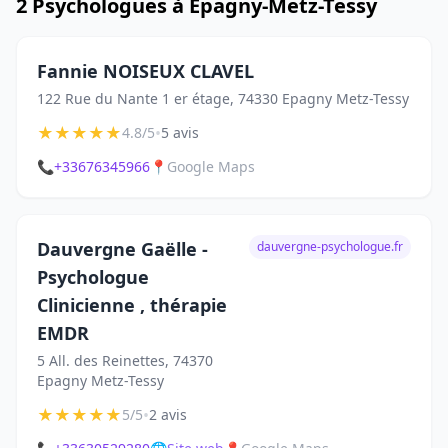
2 Psychologues à Épagny-Metz-Tessy
Fannie NOISEUX CLAVEL
122 Rue du Nante 1 er étage, 74330 Epagny Metz-Tessy
★
★
★
★
★
•
4.8/5
5 avis
📞
+33676345966
📍
Google Maps
Dauvergne Gaëlle -
dauvergne-psychologue.fr
Psychologue
Clinicienne , thérapie
EMDR
5 All. des Reinettes, 74370
Epagny Metz-Tessy
★
★
★
★
★
•
5/5
2 avis