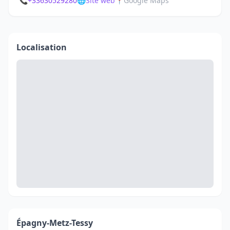
📞
+33630529280
🌐
Site web
📍
Google Maps
Localisation
Épagny-Metz-Tessy