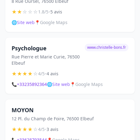
8 Rue Oursel, 76500 Elbeuf
★
★
☆
☆
☆
•
1.8/5
5 avis
🌐
Site web
📍
Google Maps
Psychologue
www.christelle-bons.fr
Rue Pierre et Marie Curie, 76500
Elbeuf
★
★
★
★
☆
•
4/5
4 avis
📞
+33235892364
🌐
Site web
📍
Google Maps
MOYON
12 Pl. du Champ de Foire, 76500 Elbeuf
★
★
★
★
☆
•
4/5
3 avis
📞
+33628793544
📍
Google Maps