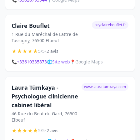
Claire Bouflet
psyclairebouflet.fr
1 Rue du Maréchal de Lattre de
Tassigny, 76500 Elbeuf
★
★
★
★
★
•
5/5
2 avis
📞
+33610335873
🌐
Site web
📍
Google Maps
Laura Tümkaya -
www.lauratumkaya.com
Psychologue clinicienne
cabinet libéral
46 Rue du Bout du Gard, 76500
Elbeuf
★
★
★
★
★
•
5/5
2 avis