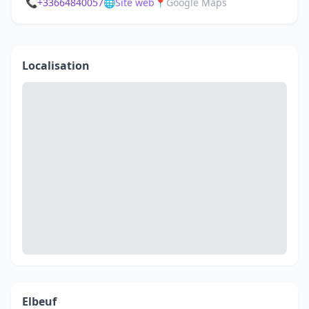
📞
+33664840057
🌐
Site web
📍
Google Maps
Localisation
Elbeuf