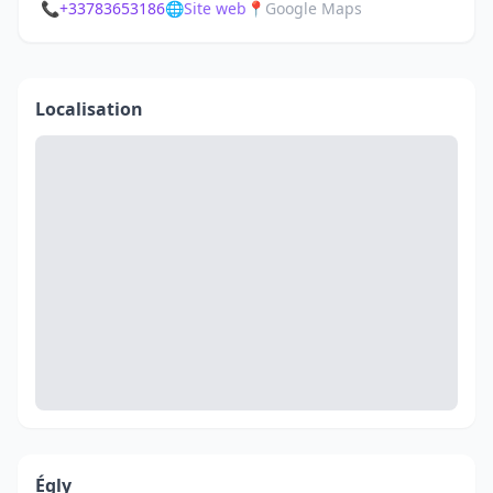
📞
+33783653186
🌐
Site web
📍
Google Maps
Localisation
Égly