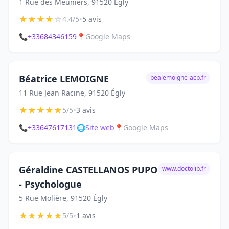
1 Rue des Meuniers, 91520 Égly
★
★
★
★
☆
•
4.4/5
5 avis
📞
+33684346159
📍
Google Maps
Béatrice LEMOIGNE
bealemoigne-acp.fr
11 Rue Jean Racine, 91520 Égly
★
★
★
★
★
•
5/5
3 avis
📞
+33647617131
🌐
Site web
📍
Google Maps
Géraldine CASTELLANOS PUPO
www.doctolib.fr
- Psychologue
5 Rue Molière, 91520 Égly
★
★
★
★
★
•
5/5
1 avis