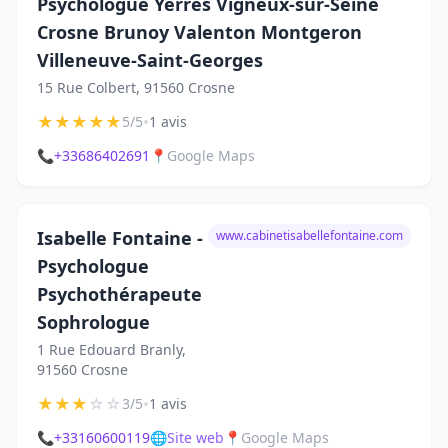
Psychologue Yerres Vigneux-sur-Seine
Crosne Brunoy Valenton Montgeron
Villeneuve-Saint-Georges
15 Rue Colbert, 91560 Crosne
★
★
★
★
★
•
5/5
1 avis
📞
+33686402691
📍
Google Maps
Isabelle Fontaine -
www.cabinetisabellefontaine.com
Psychologue
Psychothérapeute
Sophrologue
1 Rue Edouard Branly,
91560 Crosne
★
★
★
☆
☆
•
3/5
1 avis
📞
+33160600119
🌐
Site web
📍
Google Maps