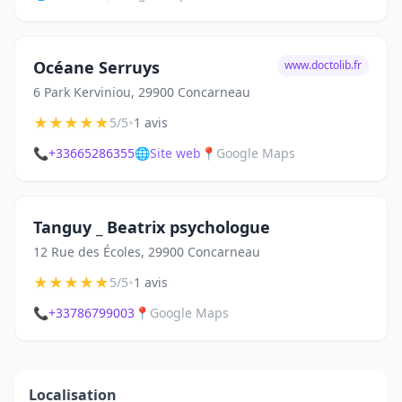
Océane Serruys
www.doctolib.fr
6 Park Kerviniou, 29900 Concarneau
★
★
★
★
★
•
5/5
1 avis
📞
+33665286355
🌐
Site web
📍
Google Maps
Tanguy _ Beatrix psychologue
12 Rue des Écoles, 29900 Concarneau
★
★
★
★
★
•
5/5
1 avis
📞
+33786799003
📍
Google Maps
Localisation