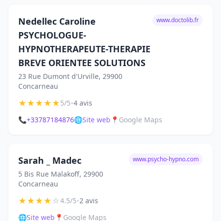
Nedellec Caroline
www.doctolib.fr
PSYCHOLOGUE-
HYPNOTHERAPEUTE-THERAPIE
BREVE ORIENTEE SOLUTIONS
23 Rue Dumont d'Urville, 29900
Concarneau
★
★
★
★
★
•
5/5
4 avis
📞
+33787184876
🌐
Site web
📍
Google Maps
Sarah _ Madec
www.psycho-hypno.com
5 Bis Rue Malakoff, 29900
Concarneau
★
★
★
★
☆
•
4.5/5
2 avis
🌐
Site web
📍
Google Maps