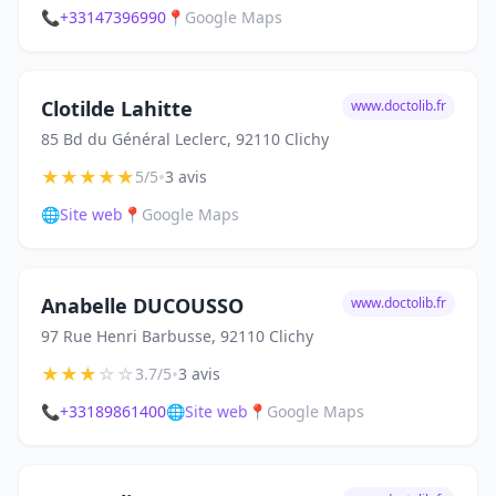
📞
+33147396990
📍
Google Maps
Clotilde Lahitte
www.doctolib.fr
85 Bd du Général Leclerc, 92110 Clichy
★
★
★
★
★
•
5/5
3 avis
🌐
Site web
📍
Google Maps
Anabelle DUCOUSSO
www.doctolib.fr
97 Rue Henri Barbusse, 92110 Clichy
★
★
★
☆
☆
•
3.7/5
3 avis
📞
+33189861400
🌐
Site web
📍
Google Maps