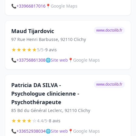
📞
+33966817016
📍
Google Maps
Maud Tijardovic
www.doctolib.fr
97 Rue Henri Barbusse, 92110 Clichy
★
★
★
★
★
•
5/5
9 avis
📞
+33756861308
🌐
Site web
📍
Google Maps
Patricia DA SILVA -
www.doctolib.fr
Psychologue clinicienne -
Psychothérapeute
85 Bd du Général Leclerc, 92110 Clichy
★
★
★
★
☆
•
4.4/5
8 avis
📞
+33652938034
🌐
Site web
📍
Google Maps