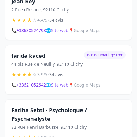
Jean Rey
2 Rue d'Alsace, 92110 Clichy
★
★
★
★
☆
•
4.4/5
54 avis
📞
+33630524798
🌐
Site web
📍
Google Maps
farida kaced
lecoledumariage.com
44 bis Rue de Neuilly, 92110 Clichy
★
★
★
★
☆
•
3.9/5
34 avis
📞
+33621052642
🌐
Site web
📍
Google Maps
Fatiha Sebti - Psychologue /
Psychanalyste
82 Rue Henri Barbusse, 92110 Clichy