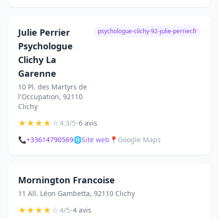
Julie Perrier
psychologue-clichy-92-julie-perrier.fr
Psychologue
Clichy La
Garenne
10 Pl. des Martyrs de
l'Occupation, 92110
Clichy
★
★
★
★
☆
•
4.3/5
6 avis
📞
+33614790569
🌐
Site web
📍
Google Maps
Mornington Francoise
11 All. Léon Gambetta, 92110 Clichy
★
★
★
★
☆
•
4/5
4 avis