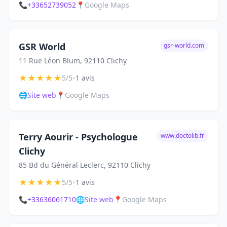
📞
+33652739052
📍
Google Maps
GSR World
gsr-world.com
11 Rue Léon Blum, 92110 Clichy
★
★
★
★
★
•
5/5
1 avis
🌐
Site web
📍
Google Maps
Terry Aourir - Psychologue
www.doctolib.fr
Clichy
85 Bd du Général Leclerc, 92110 Clichy
★
★
★
★
★
•
5/5
1 avis
📞
+33636061710
🌐
Site web
📍
Google Maps