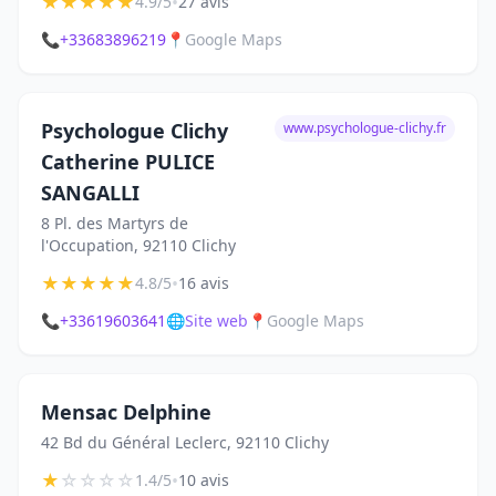
★
★
★
★
★
•
4.9/5
27 avis
📞
+33683896219
📍
Google Maps
Psychologue Clichy
www.psychologue-clichy.fr
Catherine PULICE
SANGALLI
8 Pl. des Martyrs de
l'Occupation, 92110 Clichy
★
★
★
★
★
•
4.8/5
16 avis
📞
+33619603641
🌐
Site web
📍
Google Maps
Mensac Delphine
42 Bd du Général Leclerc, 92110 Clichy
★
☆
☆
☆
☆
•
1.4/5
10 avis