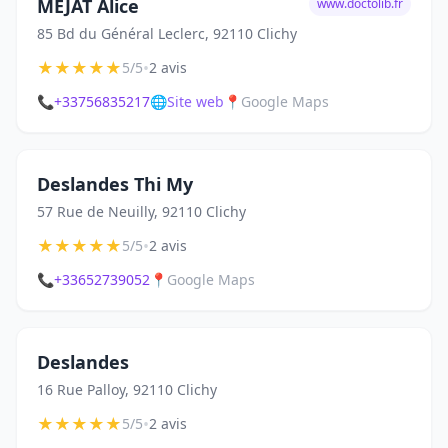
MEJAT Alice
www.doctolib.fr
85 Bd du Général Leclerc, 92110 Clichy
★
★
★
★
★
•
5/5
2 avis
📞
+33756835217
🌐
Site web
📍
Google Maps
Deslandes Thi My
57 Rue de Neuilly, 92110 Clichy
★
★
★
★
★
•
5/5
2 avis
📞
+33652739052
📍
Google Maps
Deslandes
16 Rue Palloy, 92110 Clichy
★
★
★
★
★
•
5/5
2 avis