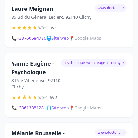
Laure Meignen
www.doctolib.fr
85 Bd du Général Leclerc, 92110 Clichy
★
★
★
★
★
•
5/5
1 avis
📞
+33760584786
🌐
Site web
📍
Google Maps
Yanne Eugène -
psychologue-yanneeugene-clichy.fr
Psychologue
8 Rue Villeneuve, 92110
Clichy
★
★
★
★
★
•
5/5
1 avis
📞
+33613381281
🌐
Site web
📍
Google Maps
Mélanie Rousselle -
www.doctolib.fr