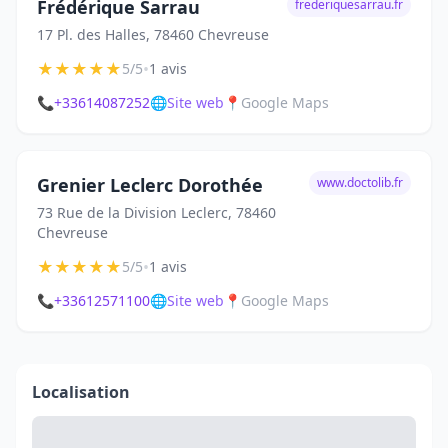
Frédérique Sarrau
frederiquesarrau.fr
17 Pl. des Halles, 78460 Chevreuse
★
★
★
★
★
•
5/5
1 avis
📞
+33614087252
🌐
Site web
📍
Google Maps
Grenier Leclerc Dorothée
www.doctolib.fr
73 Rue de la Division Leclerc, 78460
Chevreuse
★
★
★
★
★
•
5/5
1 avis
📞
+33612571100
🌐
Site web
📍
Google Maps
Localisation