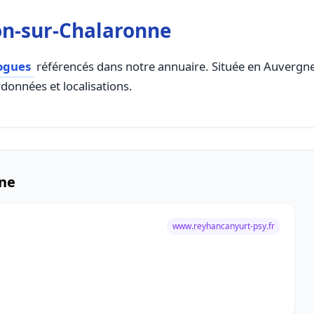
on-sur-Chalaronne
ogues
référencés dans notre annuaire. Située en Auvergne 
rdonnées et localisations.
nne
www.reyhancanyurt-psy.fr