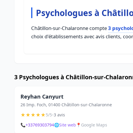
Psychologues à Châtill
Châtillon-sur-Chalaronne compte
3 psychol
choix d'établissements avec avis clients, coo
3 Psychologues à Châtillon-sur-Chalaro
Reyhan Canyurt
26 Imp. Foch, 01400 Châtillon-sur-Chalaronne
★
★
★
★
★
•
5/5
3 avis
📞
+33769303794
🌐
Site web
📍
Google Maps