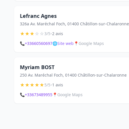
Lefranc Agnes
326a Av. Maréchal Foch, 01400 Châtillon-sur-Chalaronne
★
★
★
☆
☆
•
3/5
2 avis
📞
+33660560697
🌐
Site web
📍
Google Maps
Myriam BOST
250 Av. Maréchal Foch, 01400 Châtillon-sur-Chalaronne
★
★
★
★
★
•
5/5
1 avis
📞
+33673489955
📍
Google Maps