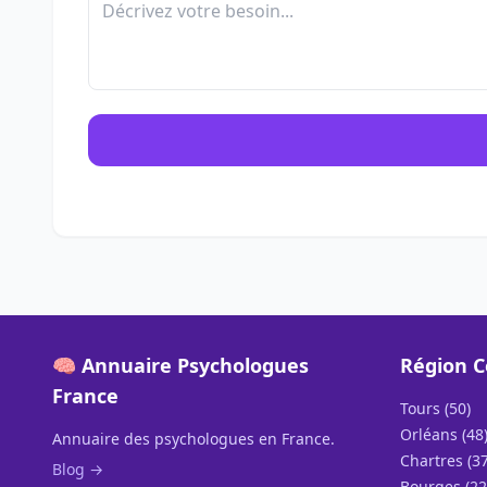
🧠 Annuaire Psychologues
Région C
France
Tours (50)
Orléans (48
Annuaire des psychologues en France.
Chartres (37
Blog →
Bourges (22