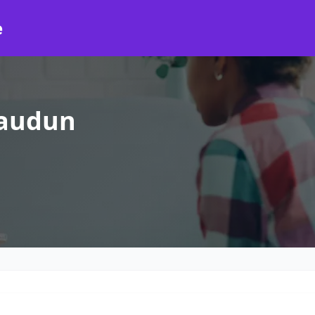
e
eaudun