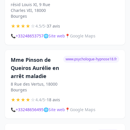
résid Louis XI, 9 Rue
Charles VII, 18000
Bourges
★
★
★
★
☆
•
4.5/5
37 avis
📞
+33248653757
🌐
Site web
📍
Google Maps
Mme Pinson de
www.psychologue-hypnose18.fr
Queiros Aurélie en
arrêt maladie
8 Rue des Vertus, 18000
Bourges
★
★
★
★
☆
•
4.4/5
18 avis
📞
+33248656495
🌐
Site web
📍
Google Maps