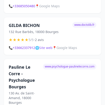
📞
+33685050480
📍
Google Maps
GILDA BICHON
www.doctolib.fr
132 Rue Barbès, 18000 Bourges
★
★
★
★
★
•
5/5
2 avis
📞
+33662337912
🌐
Site web
📍
Google Maps
Pauline Le
www.psychologue-paulinelecorre.com
Corre -
Psychologue
Bourges
130 Av. de Saint-
Amand, 18000
Bourges