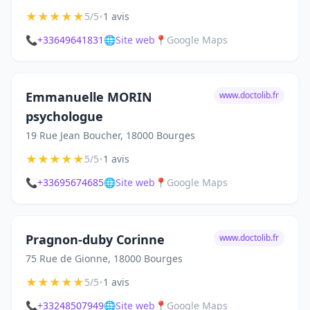
★
★
★
★
★
•
5/5
1 avis
📞
+33649641831
🌐
Site web
📍
Google Maps
Emmanuelle MORIN
www.doctolib.fr
psychologue
19 Rue Jean Boucher, 18000 Bourges
★
★
★
★
★
•
5/5
1 avis
📞
+33695674685
🌐
Site web
📍
Google Maps
Pragnon-duby Corinne
www.doctolib.fr
75 Rue de Gionne, 18000 Bourges
★
★
★
★
★
•
5/5
1 avis
📞
+33248507949
🌐
Site web
📍
Google Maps