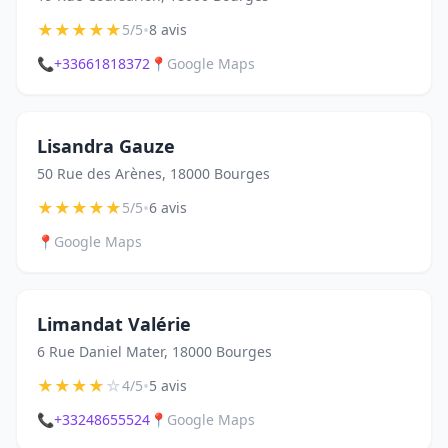
★
★
★
★
★
•
5/5
8 avis
📞
+33661818372
📍
Google Maps
Lisandra Gauze
50 Rue des Arènes, 18000 Bourges
★
★
★
★
★
•
5/5
6 avis
📍
Google Maps
Limandat Valérie
6 Rue Daniel Mater, 18000 Bourges
★
★
★
★
☆
•
4/5
5 avis
📞
+33248655524
📍
Google Maps