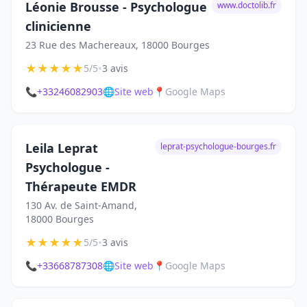
Léonie Brousse - Psychologue
www.doctolib.fr
clinicienne
23 Rue des Machereaux, 18000 Bourges
★
★
★
★
★
•
5/5
3 avis
📞
+33246082903
🌐
Site web
📍
Google Maps
Leila Leprat
leprat-psychologue-bourges.fr
Psychologue -
Thérapeute EMDR
130 Av. de Saint-Amand,
18000 Bourges
★
★
★
★
★
•
5/5
3 avis
📞
+33668787308
🌐
Site web
📍
Google Maps