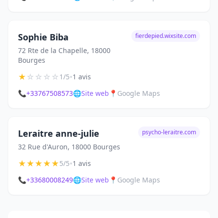
Sophie Biba
fierdepied.wixsite.com
72 Rte de la Chapelle, 18000
Bourges
★
☆
☆
☆
☆
•
1/5
1 avis
📞
+33767508573
🌐
Site web
📍
Google Maps
Leraitre anne-julie
psycho-leraitre.com
32 Rue d'Auron, 18000 Bourges
★
★
★
★
★
•
5/5
1 avis
📞
+33680008249
🌐
Site web
📍
Google Maps