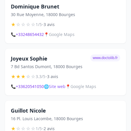
Dominique Brunet
30 Rue Moyenne, 18000 Bourges
★
☆
☆
☆
☆
•
1/5
3 avis
📞
+33248654432
📍
Google Maps
Joyeux Sophie
www.doctolib.fr
7 Bd Santos Dumont, 18000 Bourges
★
★
★
☆
☆
•
3.3/5
3 avis
📞
+33620541050
🌐
Site web
📍
Google Maps
Guillot Nicole
16 Pl. Louis Lacombe, 18000 Bourges
★
☆
☆
☆
☆
•
1/5
2 avis