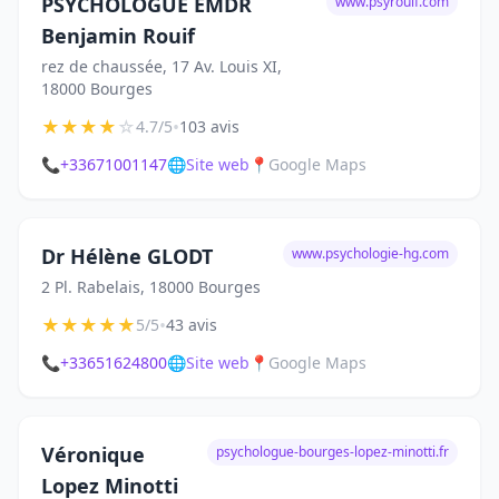
PSYCHOLOGUE EMDR
www.psyrouif.com
Benjamin Rouif
rez de chaussée, 17 Av. Louis XI,
18000 Bourges
★
★
★
★
☆
•
4.7/5
103 avis
📞
+33671001147
🌐
Site web
📍
Google Maps
Dr Hélène GLODT
www.psychologie-hg.com
2 Pl. Rabelais, 18000 Bourges
★
★
★
★
★
•
5/5
43 avis
📞
+33651624800
🌐
Site web
📍
Google Maps
Véronique
psychologue-bourges-lopez-minotti.fr
Lopez Minotti