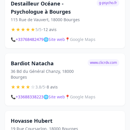
Destailleur Océane -
g-psycho.fr
Psychologue à Bourges
115 Rue de Vauvert, 18000 Bourges
★
★
★
★
★
•
5/5
12 avis
📞
+33768482479
🌐
Site web
📍
Google Maps
Bardiot Natacha
www.clicrdv.com
36 Bd du Général Chanzy, 18000
Bourges
★
★
★
★
☆
•
3.8/5
8 avis
📞
+33688338223
🌐
Site web
📍
Google Maps
Hovasse Hubert
19 Rue Coursarlon, 18000 Bourges