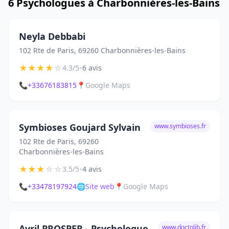
6 Psychologues à Charbonnières-les-Bains
Neyla Debbabi
102 Rte de Paris, 69260 Charbonnières-les-Bains
★
★
★
★
☆
•
4.3/5
6 avis
📞
+33676183815
📍
Google Maps
Symbioses Goujard Sylvain
www.symbioses.fr
102 Rte de Paris, 69260
Charbonnières-les-Bains
★
★
★
☆
☆
•
3.5/5
4 avis
📞
+33478197924
🌐
Site web
📍
Google Maps
Avril PROSPER - Psychologue
www.doctolib.fr