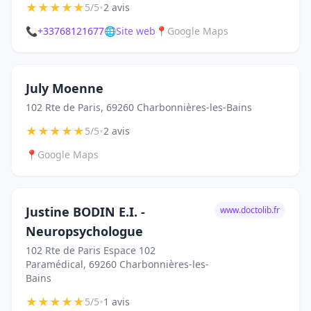
★
★
★
★
★
•
5/5
2 avis
📞
+33768121677
🌐
Site web
📍
Google Maps
July Moenne
102 Rte de Paris, 69260 Charbonnières-les-Bains
★
★
★
★
★
•
5/5
2 avis
📍
Google Maps
Justine BODIN E.I. -
www.doctolib.fr
Neuropsychologue
102 Rte de Paris Espace 102
Paramédical, 69260 Charbonnières-les-
Bains
★
★
★
★
★
•
5/5
1 avis