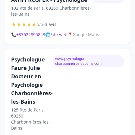
102 Rte de Paris, 69260 Charbonnières-
les-Bains
★
★
★
★
★
•
5/5
3 avis
📞
+33622895843
🌐
Site web
📍
Google Maps
Psychologue
www.psychologue-
charbonniereslesbains.com
Faure Julie
Docteur en
Psychologie
Charbonnières-
les-Bains
125 Rte de Paris,
69260
Charbonnières-les-
Bains