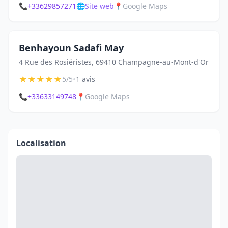
📞
+33629857271
🌐
Site web
📍
Google Maps
Benhayoun Sadafi May
4 Rue des Rosiéristes, 69410 Champagne-au-Mont-d'Or
★
★
★
★
★
•
5/5
1 avis
📞
+33633149748
📍
Google Maps
Localisation