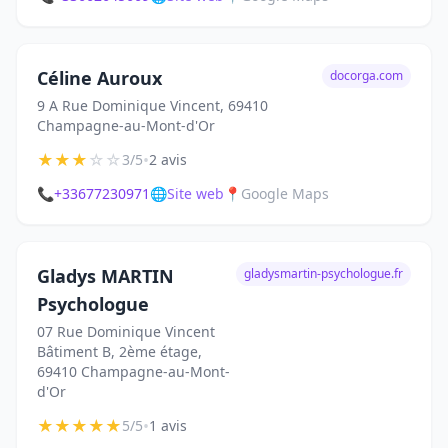
Céline Auroux
docorga.com
9 A Rue Dominique Vincent, 69410
Champagne-au-Mont-d'Or
★
★
★
☆
☆
•
3/5
2 avis
📞
+33677230971
🌐
Site web
📍
Google Maps
Gladys MARTIN
gladysmartin-psychologue.fr
Psychologue
07 Rue Dominique Vincent
Bâtiment B, 2ème étage,
69410 Champagne-au-Mont-
d'Or
★
★
★
★
★
•
5/5
1 avis