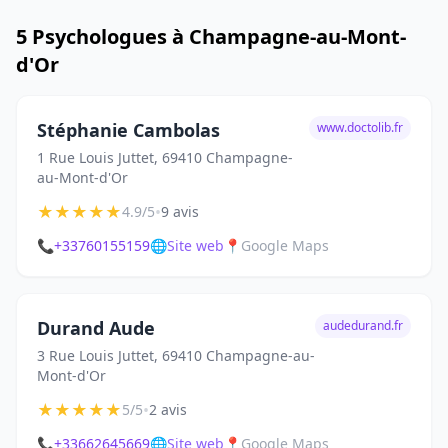
5 Psychologues à Champagne-au-Mont-
d'Or
Stéphanie Cambolas
www.doctolib.fr
1 Rue Louis Juttet, 69410 Champagne-
au-Mont-d'Or
★
★
★
★
★
•
4.9/5
9 avis
📞
+33760155159
🌐
Site web
📍
Google Maps
Durand Aude
audedurand.fr
3 Rue Louis Juttet, 69410 Champagne-au-
Mont-d'Or
★
★
★
★
★
•
5/5
2 avis
📞
+33662645669
🌐
Site web
📍
Google Maps