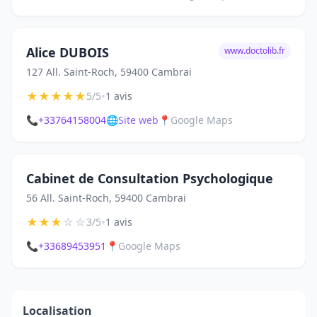
Alice DUBOIS
www.doctolib.fr
127 All. Saint-Roch, 59400 Cambrai
★
★
★
★
★
•
5/5
1 avis
📞
+33764158004
🌐
Site web
📍
Google Maps
Cabinet de Consultation Psychologique
56 All. Saint-Roch, 59400 Cambrai
★
★
★
☆
☆
•
3/5
1 avis
📞
+33689453951
📍
Google Maps
Localisation