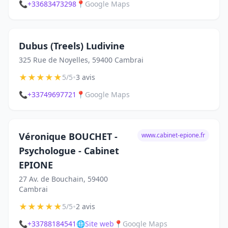
📞
+33683473298
📍
Google Maps
Dubus (Treels) Ludivine
325 Rue de Noyelles, 59400 Cambrai
★
★
★
★
★
•
5/5
3 avis
📞
+33749697721
📍
Google Maps
Véronique BOUCHET -
www.cabinet-epione.fr
Psychologue - Cabinet
EPIONE
27 Av. de Bouchain, 59400
Cambrai
★
★
★
★
★
•
5/5
2 avis
📞
+33788184541
🌐
Site web
📍
Google Maps