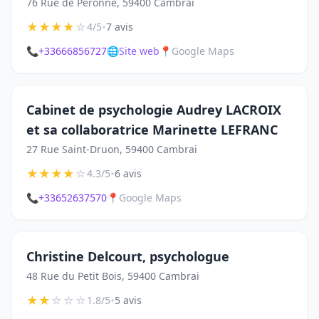
76 Rue de Péronne, 59400 Cambrai
★
★
★
★
☆
•
4/5
7 avis
📞
+33666856727
🌐
Site web
📍
Google Maps
Cabinet de psychologie Audrey LACROIX
et sa collaboratrice Marinette LEFRANC
27 Rue Saint-Druon, 59400 Cambrai
★
★
★
★
☆
•
4.3/5
6 avis
📞
+33652637570
📍
Google Maps
Christine Delcourt, psychologue
48 Rue du Petit Bois, 59400 Cambrai
★
★
☆
☆
☆
•
1.8/5
5 avis