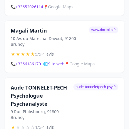
📞
+33652026114
📍
Google Maps
Magali Martin
www.doctolib.fr
10 Av. du Marechal Davout, 91800
Brunoy
★
★
★
★
★
•
5/5
1 avis
📞
+33661861701
🌐
Site web
📍
Google Maps
Aude TONNELET-PECH
aude-tonneletpech-psy.fr
Psychologue
Psychanalyste
9 Rue Philisbourg, 91800
Brunoy
★
☆
☆
☆
☆
•
1/5
1 avis