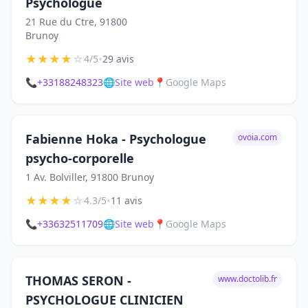
Psychologue
21 Rue du Ctre, 91800
Brunoy
★
★
★
★
☆
•
4/5
29 avis
📞
+33188248323
🌐
Site web
📍
Google Maps
Fabienne Hoka - Psychologue
ovoia.com
psycho-corporelle
1 Av. Bolviller, 91800 Brunoy
★
★
★
★
☆
•
4.3/5
11 avis
📞
+33632511709
🌐
Site web
📍
Google Maps
THOMAS SERON -
www.doctolib.fr
PSYCHOLOGUE CLINICIEN