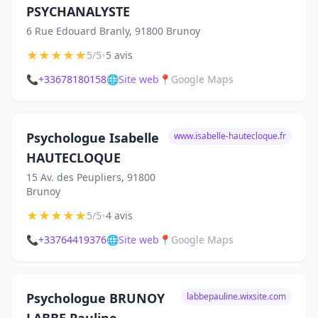
PSYCHANALYSTE
6 Rue Edouard Branly, 91800 Brunoy
★
★
★
★
★
•
5/5
5 avis
📞
+33678180158
🌐
Site web
📍
Google Maps
Psychologue Isabelle
www.isabelle-hautecloque.fr
HAUTECLOQUE
15 Av. des Peupliers, 91800
Brunoy
★
★
★
★
★
•
5/5
4 avis
📞
+33764419376
🌐
Site web
📍
Google Maps
Psychologue BRUNOY
labbepauline.wixsite.com