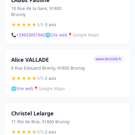
LABBE Pauline
10 Rue de la Gare, 91800
Brunoy
★
★
★
★
★
•
5/5
3 avis
📞
+33633051942
🌐
Site web
📍
Google Maps
Alice VALLADE
www.doctolib.fr
6 Rue Edouard Branly, 91800 Brunoy
★
★
★
★
★
•
5/5
2 avis
🌐
Site web
📍
Google Maps
Christel Lelarge
71 Rte de Brie, 91800 Brunoy
★
★
★
★
★
•
5/5
2 avis