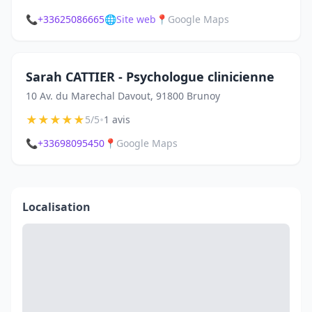
📞
+33625086665
🌐
Site web
📍
Google Maps
Sarah CATTIER - Psychologue clinicienne
10 Av. du Marechal Davout, 91800 Brunoy
★
★
★
★
★
•
5/5
1 avis
📞
+33698095450
📍
Google Maps
Localisation