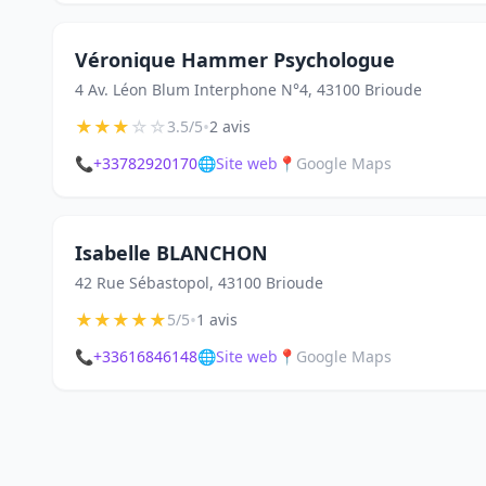
Véronique Hammer Psychologue
4 Av. Léon Blum Interphone N°4, 43100 Brioude
★
★
★
☆
☆
•
3.5/5
2 avis
📞
+33782920170
🌐
Site web
📍
Google Maps
Isabelle BLANCHON
42 Rue Sébastopol, 43100 Brioude
★
★
★
★
★
•
5/5
1 avis
📞
+33616846148
🌐
Site web
📍
Google Maps