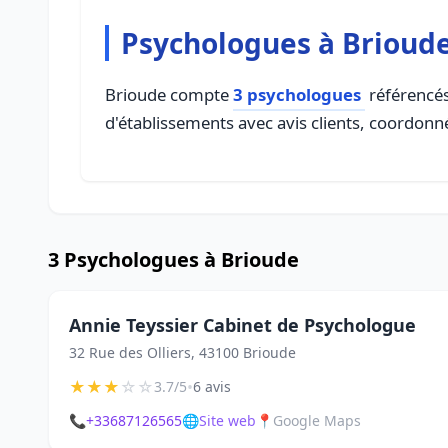
Psychologues à Brioud
Brioude compte
3 psychologues
référencés
d'établissements avec avis clients, coordonné
3 Psychologues à Brioude
Annie Teyssier Cabinet de Psychologue
32 Rue des Olliers, 43100 Brioude
★
★
★
☆
☆
•
3.7/5
6 avis
📞
+33687126565
🌐
Site web
📍
Google Maps