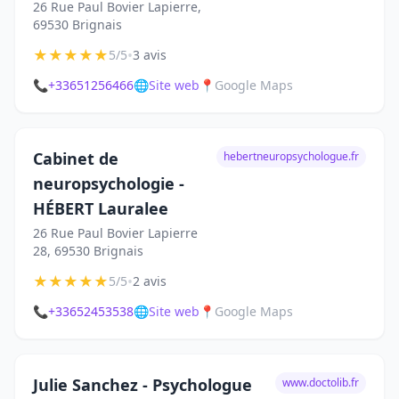
26 Rue Paul Bovier Lapierre,
69530 Brignais
★
★
★
★
★
•
5/5
3 avis
📞
+33651256466
🌐
Site web
📍
Google Maps
Cabinet de
hebertneuropsychologue.fr
neuropsychologie -
HÉBERT Lauralee
26 Rue Paul Bovier Lapierre
28, 69530 Brignais
★
★
★
★
★
•
5/5
2 avis
📞
+33652453538
🌐
Site web
📍
Google Maps
Julie Sanchez - Psychologue
www.doctolib.fr