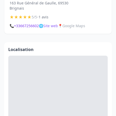
163 Rue Général de Gaulle, 69530
Brignais
★
★
★
★
★
•
5/5
1 avis
📞
+33667256602
🌐
Site web
📍
Google Maps
Localisation