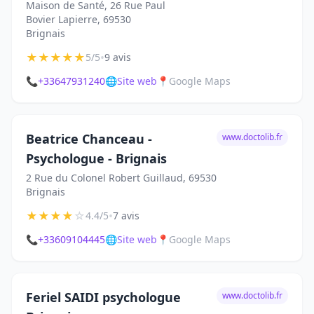
Maison de Santé, 26 Rue Paul
Bovier Lapierre, 69530
Brignais
★
★
★
★
★
•
5/5
9 avis
📞
+33647931240
🌐
Site web
📍
Google Maps
Beatrice Chanceau -
www.doctolib.fr
Psychologue - Brignais
2 Rue du Colonel Robert Guillaud, 69530
Brignais
★
★
★
★
☆
•
4.4/5
7 avis
📞
+33609104445
🌐
Site web
📍
Google Maps
Feriel SAIDI psychologue
www.doctolib.fr