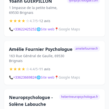
Yoann GUERPILLON
lyonpsychologue.com
1 Impasse de la petite balme,
69530 Brignais
★
★
★
★
☆
•
4.7/5
12 avis
📞
+33622425252
🌐
Site web
📍
Google Maps
Amélie Fournier Psychologue
ameliefournier.fr
163 Rue Général de Gaulle, 69530
Brignais
★
★
★
★
☆
•
4.4/5
11 avis
📞
+33623669824
🌐
Site web
📍
Google Maps
Neuropsychologue -
hebertneuropsychologue.fr
Solène Labouche