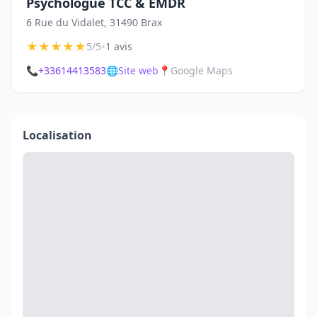
Psychologue TCC & EMDR
6 Rue du Vidalet, 31490 Brax
★
★
★
★
★
•
5/5
1 avis
📞
+33614413583
🌐
Site web
📍
Google Maps
Localisation