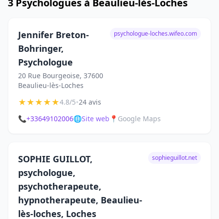
3 Psychologues à Beaulieu-lès-Loches
Jennifer Breton-
psychologue-loches.wifeo.com
Bohringer,
Psychologue
20 Rue Bourgeoise, 37600
Beaulieu-lès-Loches
★
★
★
★
★
•
4.8/5
24 avis
📞
+33649102006
🌐
Site web
📍
Google Maps
SOPHIE GUILLOT,
sophieguillot.net
psychologue,
psychotherapeute,
hypnotherapeute, Beaulieu-
lès-loches, Loches