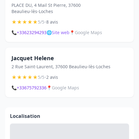
PLACE DU, 4 Mail St Pierre, 37600
Beaulieu-lès-Loches
★
★
★
★
★
•
5/5
8 avis
📞
+33623294293
🌐
Site web
📍
Google Maps
Jacquet Helene
2 Rue Saint-Laurent, 37600 Beaulieu-lès-Loches
★
★
★
★
★
•
5/5
2 avis
📞
+33675792336
📍
Google Maps
Localisation