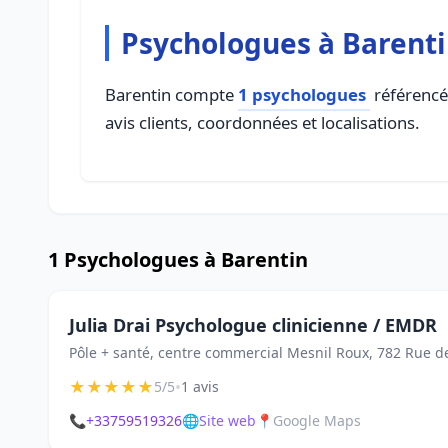
Psychologues à Barent
Barentin compte
1 psychologues
référencés
avis clients, coordonnées et localisations.
1 Psychologues à Barentin
Julia Drai Psychologue clinicienne / EMDR
Pôle + santé, centre commercial Mesnil Roux, 782 Rue de
★
★
★
★
★
•
5/5
1 avis
📞
+33759519326
🌐
Site web
📍
Google Maps