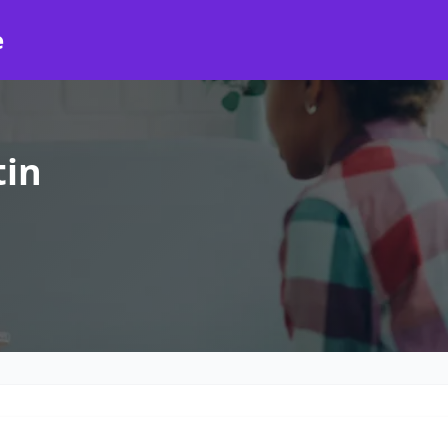
e
tin