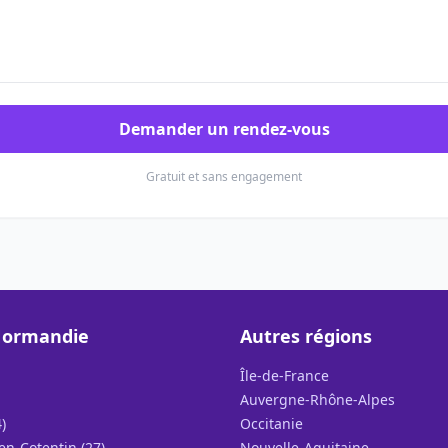
Demander un rendez-vous
Gratuit et sans engagement
Normandie
Autres régions
Île-de-France
Auvergne-Rhône-Alpes
)
Occitanie
n-Cotentin (27)
Nouvelle-Aquitaine