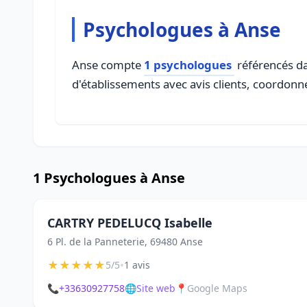
Psychologues à Anse
Anse compte
1 psychologues
référencés da
d'établissements avec avis clients, coordonné
1 Psychologues à Anse
CARTRY PEDELUCQ Isabelle
6 Pl. de la Panneterie, 69480 Anse
★
★
★
★
★
•
5/5
1 avis
📞
+33630927758
🌐
Site web
📍
Google Maps