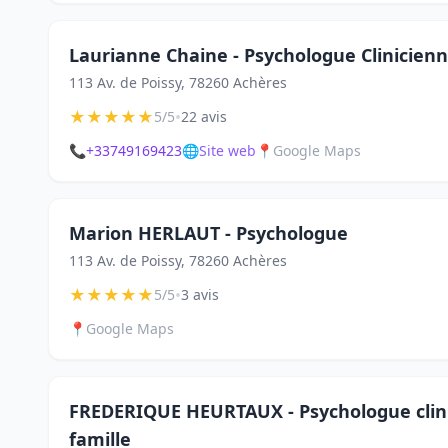
Laurianne Chaine - Psychologue Clinicien
113 Av. de Poissy, 78260 Achères
★
★
★
★
★
•
5/5
22 avis
📞
+33749169423
🌐
Site web
📍
Google Maps
Marion HERLAUT - Psychologue
113 Av. de Poissy, 78260 Achères
★
★
★
★
★
•
5/5
3 avis
📍
Google Maps
FREDERIQUE HEURTAUX - Psychologue clinic
famille