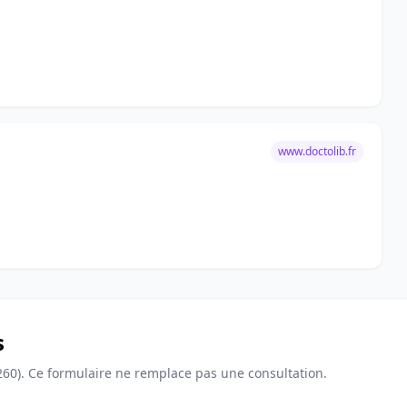
www.doctolib.fr
s
260). Ce formulaire ne remplace pas une consultation.