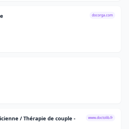
ne
docorga.com
ienne / Thérapie de couple -
www.doctolib.fr