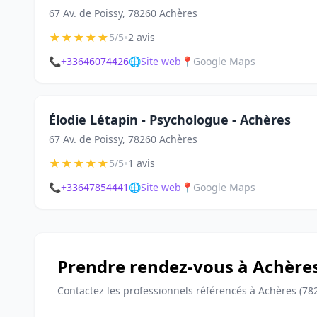
67 Av. de Poissy, 78260 Achères
★
★
★
★
★
•
5/5
2 avis
📞
+33646074426
🌐
Site web
📍
Google Maps
Élodie Létapin - Psychologue - Achères
67 Av. de Poissy, 78260 Achères
★
★
★
★
★
•
5/5
1 avis
📞
+33647854441
🌐
Site web
📍
Google Maps
Prendre rendez-vous à Achère
Contactez les professionnels référencés à Achères (78