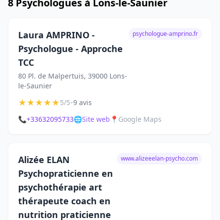
8 Psychologues à Lons-le-Saunier
Laura AMPRINO -
psychologue-amprino.fr
Psychologue - Approche
TCC
80 Pl. de Malpertuis, 39000 Lons-
le-Saunier
★
★
★
★
★
•
5/5
9 avis
📞
+33632095733
🌐
Site web
📍
Google Maps
Alizée ELAN
www.alizeeelan-psycho.com
Psychopraticienne en
psychothérapie art
thérapeute coach en
nutrition praticienne