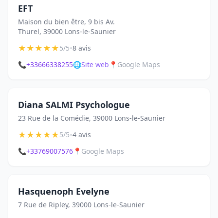
EFT
Maison du bien être, 9 bis Av.
Thurel, 39000 Lons-le-Saunier
★
★
★
★
★
•
5/5
8 avis
📞
+33666338255
🌐
Site web
📍
Google Maps
Diana SALMI Psychologue
23 Rue de la Comédie, 39000 Lons-le-Saunier
★
★
★
★
★
•
5/5
4 avis
📞
+33769007576
📍
Google Maps
Hasquenoph Evelyne
7 Rue de Ripley, 39000 Lons-le-Saunier