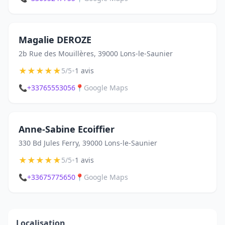
Magalie DEROZE
2b Rue des Mouillères, 39000 Lons-le-Saunier
★
★
★
★
★
•
5/5
1 avis
📞
+33765553056
📍
Google Maps
Anne-Sabine Ecoiffier
330 Bd Jules Ferry, 39000 Lons-le-Saunier
★
★
★
★
★
•
5/5
1 avis
📞
+33675775650
📍
Google Maps
Localisation