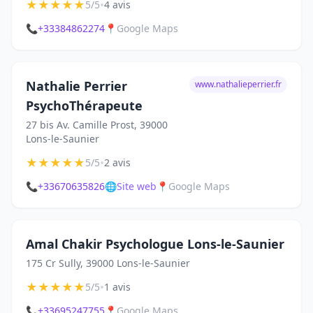
★
★
★
★
★
•
5/5
4 avis
📞
+33384862274
📍
Google Maps
Nathalie Perrier
www.nathalieperrier.fr
PsychoThérapeute
27 bis Av. Camille Prost, 39000
Lons-le-Saunier
★
★
★
★
★
•
5/5
2 avis
📞
+33670635826
🌐
Site web
📍
Google Maps
Amal Chakir Psychologue Lons-le-Saunier
175 Cr Sully, 39000 Lons-le-Saunier
★
★
★
★
★
•
5/5
1 avis
📞
+33695247755
📍
Google Maps