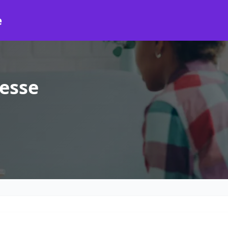
e
esse