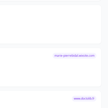
marie-pierrebidal.wixsite.com
www.doctolib.fr