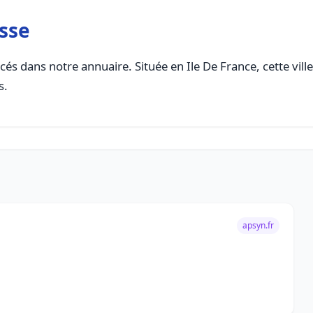
sse
és dans notre annuaire. Située en Ile De France, cette vill
s.
apsyn.fr