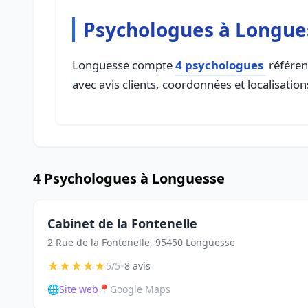
Psychologues à Longue
Longuesse compte
4 psychologues
référenc
avec avis clients, coordonnées et localisation
4 Psychologues à Longuesse
Cabinet de la Fontenelle
2 Rue de la Fontenelle, 95450 Longuesse
★
★
★
★
★
•
5/5
8 avis
🌐
Site web
📍
Google Maps