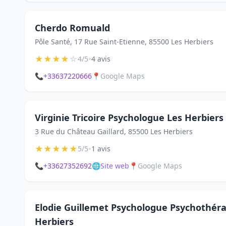
Cherdo Romuald
Pôle Santé, 17 Rue Saint-Etienne, 85500 Les Herbiers
★
★
★
★
☆
•
4/5
4 avis
📞
+33637220666
📍
Google Maps
Virginie Tricoire Psychologue Les Herbiers
3 Rue du Château Gaillard, 85500 Les Herbiers
★
★
★
★
★
•
5/5
1 avis
📞
+33627352692
🌐
Site web
📍
Google Maps
Elodie Guillemet Psychologue Psychothé
Herbiers