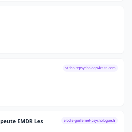
vtricoirepsycholog.wixsite.com
rapeute EMDR Les
elodie-guillemet-psychologue.fr