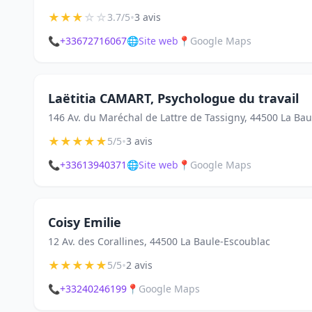
★
★
★
☆
☆
•
3.7/5
3 avis
📞
+33672716067
🌐
Site web
📍
Google Maps
Laëtitia CAMART, Psychologue du travail
146 Av. du Maréchal de Lattre de Tassigny, 44500 La Ba
★
★
★
★
★
•
5/5
3 avis
📞
+33613940371
🌐
Site web
📍
Google Maps
Coisy Emilie
12 Av. des Corallines, 44500 La Baule-Escoublac
★
★
★
★
★
•
5/5
2 avis
📞
+33240246199
📍
Google Maps