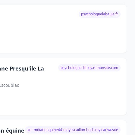
psychologuelabaule.fr
nne Presqu'ile La
psychologue-lilipsy.e-monsite.com
-Escoublac
on équine
xn--mdiationquine44-mayliscaillon-buch.my.canva.site