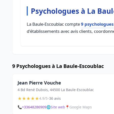
Psychologues à La Baul
La Baule-Escoublac compte
9 psychologues
d'établissements avec avis clients, coordonné
9 Psychologues à La Baule-Escoublac
Jean Pierre Vouche
4 Bd René Dubois, 44500 La Baule-Escoublac
★
★
★
★
★
•
4.9/5
36 avis
📞
+33648286909
🌐
Site web
📍
Google Maps