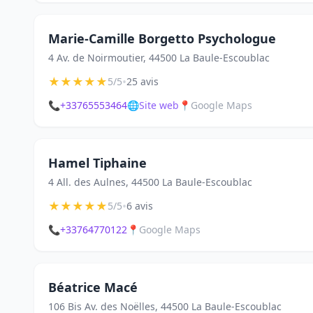
Marie-Camille Borgetto Psychologue
4 Av. de Noirmoutier, 44500 La Baule-Escoublac
★
★
★
★
★
•
5/5
25 avis
📞
+33765553464
🌐
Site web
📍
Google Maps
Hamel Tiphaine
4 All. des Aulnes, 44500 La Baule-Escoublac
★
★
★
★
★
•
5/5
6 avis
📞
+33764770122
📍
Google Maps
Béatrice Macé
106 Bis Av. des Noëlles, 44500 La Baule-Escoublac