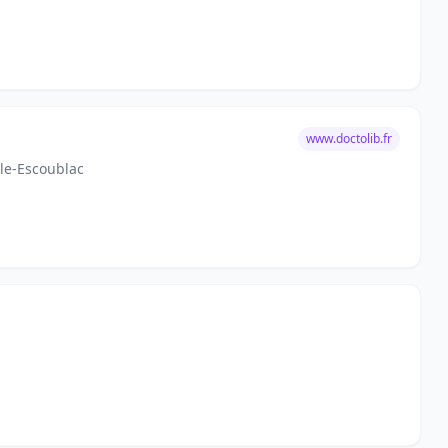
www.doctolib.fr
ule-Escoublac