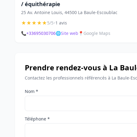
/ équithérapie
25 Av. Antoine Louis, 44500 La Baule-Escoublac
★
★
★
★
★
•
5/5
1 avis
📞
+33695030706
🌐
Site web
📍
Google Maps
Prendre rendez-vous à La Baul
Contactez les professionnels référencés à La Baule-Es
Nom *
Téléphone *