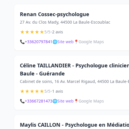
Renan Cossec-psychologue
27 Av. du Clos Mady, 44500 La Baule-Escoublac
★
★
★
★
★
•
5/5
2 avis
📞
+33620797841
🌐
Site web
📍
Google Maps
Céline TAILLANDIER - Psychologue clinicie
Baule - Guérande
Cabinet de soins, 16 Av. Marcel Rigaud, 44500 La Baule
★
★
★
★
★
•
5/5
1 avis
📞
+33667281473
🌐
Site web
📍
Google Maps
Maylis CAILLON - Psychologue en Médiati