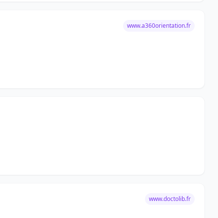
www.a360orientation.fr
www.doctolib.fr