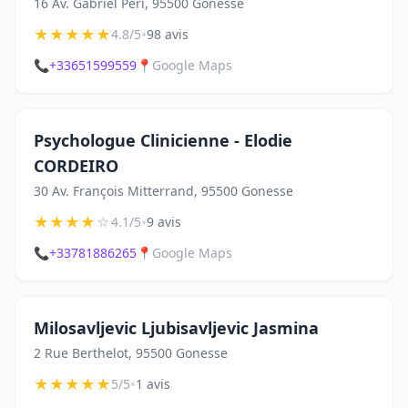
16 Av. Gabriel Péri, 95500 Gonesse
★
★
★
★
★
•
4.8/5
98 avis
📞
+33651599559
📍
Google Maps
Psychologue Clinicienne - Elodie
CORDEIRO
30 Av. François Mitterrand, 95500 Gonesse
★
★
★
★
☆
•
4.1/5
9 avis
📞
+33781886265
📍
Google Maps
Milosavljevic Ljubisavljevic Jasmina
2 Rue Berthelot, 95500 Gonesse
★
★
★
★
★
•
5/5
1 avis