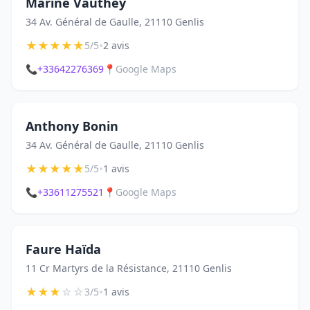
Marine Vauthey
34 Av. Général de Gaulle, 21110 Genlis
★
★
★
★
★
•
5/5
2 avis
📞
+33642276369
📍
Google Maps
Anthony Bonin
34 Av. Général de Gaulle, 21110 Genlis
★
★
★
★
★
•
5/5
1 avis
📞
+33611275521
📍
Google Maps
Faure Haïda
11 Cr Martyrs de la Résistance, 21110 Genlis
★
★
★
☆
☆
•
3/5
1 avis