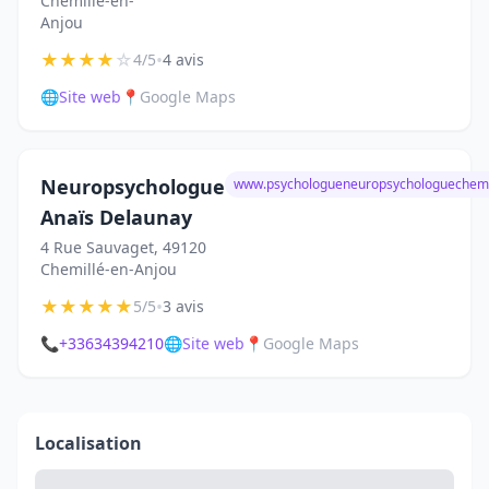
Chemillé-en-
Anjou
★
★
★
★
☆
•
4/5
4 avis
🌐
Site web
📍
Google Maps
Neuropsychologue
www.psychologueneuropsychologuechemil
Anaïs Delaunay
4 Rue Sauvaget, 49120
Chemillé-en-Anjou
★
★
★
★
★
•
5/5
3 avis
📞
+33634394210
🌐
Site web
📍
Google Maps
Localisation