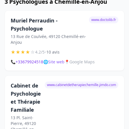
3 Psychologues à Chemillé-en-Anjou
Muriel Perraudin -
www.doctolib.fr
Psychologue
13 Rue de Coulvée, 49120 Chemillé-en-
Anjou
★
★
★
★
☆
•
4.2/5
10 avis
📞
+33679924518
🌐
Site web
📍
Google Maps
Cabinet de
www.cabinetdetherapiechemille.jimdo.com
Psychologie
et Thérapie
Familiale
13 Pl. Saint-
Pierre, 49120