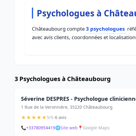
Psychologues à Châte
Châteaubourg compte
3 psychologues
réfé
avec avis clients, coordonnées et localisation
3 Psychologues à Châteaubourg
Séverine DESPRES - Psychologue clinicienn
1 Rue de la Veronnière, 35220 Châteaubourg
★
★
★
★
★
•
5/5
6 avis
📞
+33780954419
🌐
Site web
📍
Google Maps