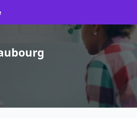
e
eaubourg