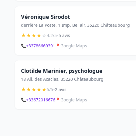
Véronique Sirodot
derrière La Poste, 1 Imp. Bel air, 35220 Châteaubourg
★
★
★
★
☆
•
4.2/5
5 avis
📞
+33786669391
📍
Google Maps
Clotilde Marinier, psychologue
18 All. des Acacias, 35220 Châteaubourg
★
★
★
★
★
•
5/5
2 avis
📞
+33672016676
📍
Google Maps