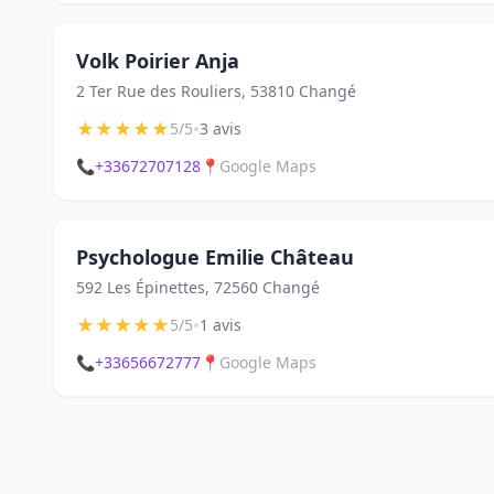
Volk Poirier Anja
2 Ter Rue des Rouliers, 53810 Changé
★
★
★
★
★
•
5/5
3 avis
📞
+33672707128
📍
Google Maps
Psychologue Emilie Château
592 Les Épinettes, 72560 Changé
★
★
★
★
★
•
5/5
1 avis
📞
+33656672777
📍
Google Maps