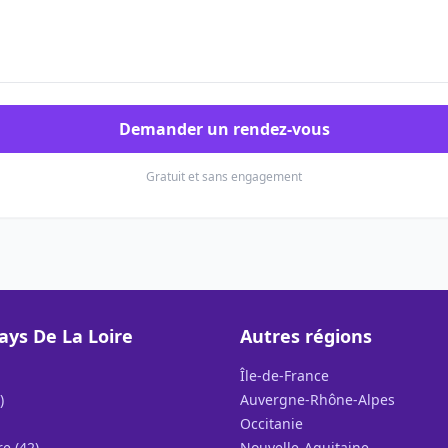
Demander un rendez-vous
Gratuit et sans engagement
ays De La Loire
Autres régions
Île-de-France
)
Auvergne-Rhône-Alpes
Occitanie
e (42)
Nouvelle-Aquitaine