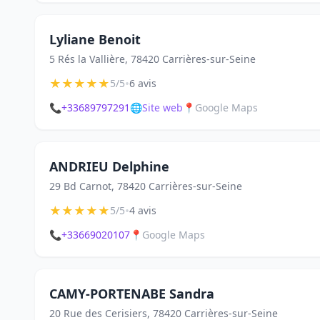
Lyliane Benoit
5 Rés la Vallière, 78420 Carrières-sur-Seine
★
★
★
★
★
•
5/5
6 avis
📞
+33689797291
🌐
Site web
📍
Google Maps
ANDRIEU Delphine
29 Bd Carnot, 78420 Carrières-sur-Seine
★
★
★
★
★
•
5/5
4 avis
📞
+33669020107
📍
Google Maps
CAMY-PORTENABE Sandra
20 Rue des Cerisiers, 78420 Carrières-sur-Seine