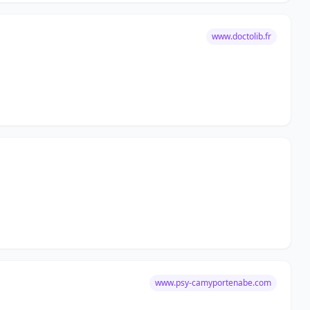
www.doctolib.fr
www.psy-camyportenabe.com