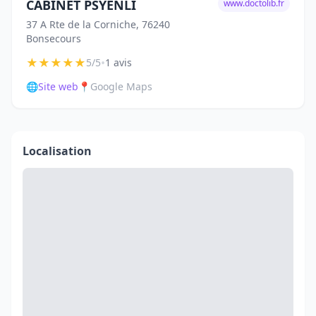
CABINET PSYENLI
www.doctolib.fr
37 A Rte de la Corniche, 76240
Bonsecours
★
★
★
★
★
•
5/5
1 avis
🌐
Site web
📍
Google Maps
Localisation